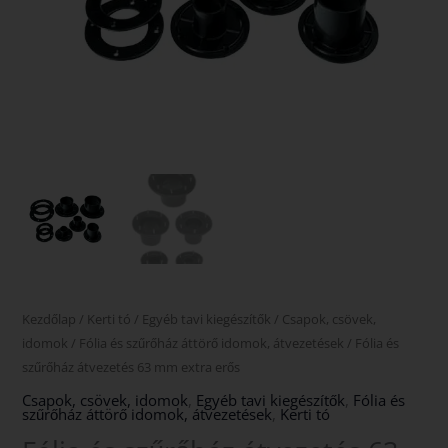
Kezdőlap
/
Kerti tó
/
Egyéb tavi kiegészítők
/
Csapok, csövek,
idomok
/
Fólia és szűrőház áttörő idomok, átvezetések
/ Fólia és
szűrőház átvezetés 63 mm extra erős
Csapok, csövek, idomok
,
Egyéb tavi kiegészítők
,
Fólia és
szűrőház áttörő idomok, átvezetések
,
Kerti tó