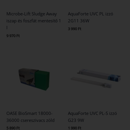
Microbe-Lift Sludge Away
AquaForte UVC PL izzó
iszap és foszfát mentesítő 1
2G11 36W
l
3 990
Ft
9 970
Ft
OASE BioSmart 18000-
AquaForte UVC PL-S izzó
36000 csereszivacs zöld
G23 9W
5 890
Ft
1 990
Ft