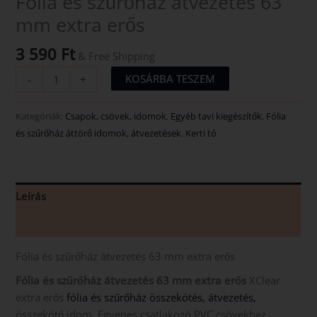
Fólia és szűrőház átvezetés 63
mm extra erős
3 590
Ft
& Free Shipping
KOSÁRBA TESZEM
-
+
Kategóriák:
Csapok, csövek, idomok
,
Egyéb tavi kiegészítők
,
Fólia
és szűrőház áttörő idomok, átvezetések
,
Kerti tó
Leírás
Vélemények (0)
Fólia és szűrőház átvezetés 63 mm extra erős
Fólia és szűrőház átvezetés 63 mm extra erős
XClear
extra erős
fólia és szűrőház összekötés, átvezetés,
összekötő idom. Egyenes csatlakozó PVC csövekhez.