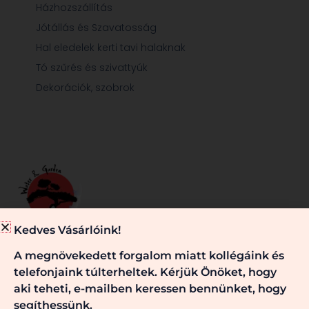
Házhozszállítás
Jótállás és Szavatosság
Hal eledelek kerti tavi halaknak
Tó szűrés és szivattyúk
Dekorációk, szobrok
Kedves Vásárlóink!
Minden, ami egy jól működő kerti tóhoz és/vagy kerthez
A megnövekedett forgalom miatt kollégáink és
szükséges, nálunk megtalálható. Kérje véleményünket,
telefonjaink túlterheltek. Kérjük Önöket, hogy
szaktanácsainkat! Keressen bennünket!
aki teheti, e-mailben keressen bennünket, hogy
segíthessünk.