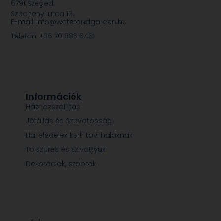
6791 Szeged
Széchenyi utca 16.
E-mail: info@waterandgarden.hu
Telefon: +36 70 886 6461
Információk
Házhozszállítás
Jótállás és Szavatosság
Hal eledelek kerti tavi halaknak
Tó szűrés és szivattyúk
Dekorációk, szobrok