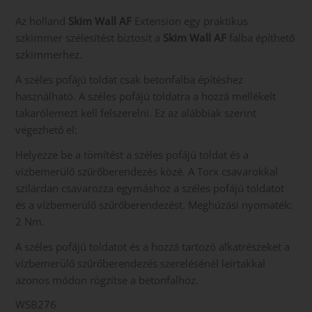
Az holland
Skim Wall AF
Extension egy praktikus
szkimmer szélesítést biztosít a
Skim Wall AF
falba építhető
szkimmerhez.
A széles pofájú toldat csak betonfalba építéshez
használható. A széles pofájú toldatra a hozzá mellékelt
takarólemezt kell felszerelni. Ez az alábbiak szerint
végezhető el:
Helyezze be a tömítést a széles pofájú toldat és a
vízbemerülő szűrőberendezés közé. A Torx csavarokkal
szilárdan csavarozza egymáshoz a széles pofájú toldatot
és a vízbemerülő szűrőberendezést. Meghúzási nyomaték:
2 Nm.
A széles pofájú toldatot és a hozzá tartozó alkatrészeket a
vízbemerülő szűrőberendezés szerelésénél leírtakkal
azonos módon rögzítse a betonfalhoz.
WSB276