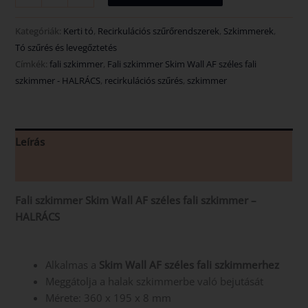
Kategóriák:
Kerti tó
,
Recirkulációs szűrőrendszerek
,
Szkimmerek
,
Tó szűrés és levegőztetés
Címkék:
fali szkimmer
,
Fali szkimmer Skim Wall AF széles fali
szkimmer - HALRÁCS
,
recirkulációs szűrés
,
szkimmer
Leírás
Vélemények (0)
Fali szkimmer Skim Wall AF széles fali szkimmer –
HALRÁCS
Alkalmas a
Skim Wall AF széles fali szkimmerhez
Meggátolja a halak szkimmerbe való bejutását
Mérete: 360 x 195 x 8 mm