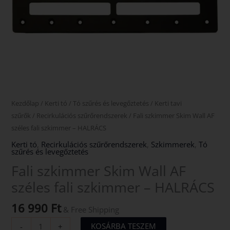
mennyiség
Kezdőlap
/
Kerti tó
/
Tó szűrés és levegőztetés
/
Kerti tavi
szűrők
/
Recirkulációs szűrőrendszerek
/ Fali szkimmer Skim Wall AF
széles fali szkimmer – HALRÁCS
Kerti tó
,
Recirkulációs szűrőrendszerek
,
Szkimmerek
,
Tó
szűrés és levegőztetés
Fali szkimmer Skim Wall AF
széles fali szkimmer – HALRÁCS
16 990
Ft
& Free Shipping
KOSÁRBA TESZEM
-
+