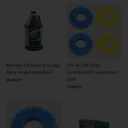
Microbe-Lift Natural Sludge
CPF és CPA 2500
Away iszapmentesítő 4 l
nyomásszűrő csereszivacs
szett
26 990
Ft
13 590
Ft