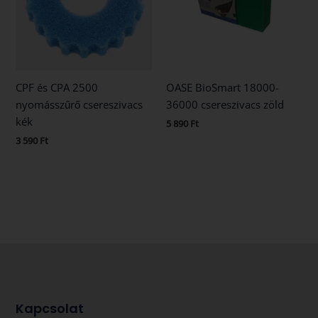
CPF és CPA 2500
OASE BioSmart 18000-
nyomásszűrő csereszivacs
36000 csereszivacs zöld
kék
5 890
Ft
3 590
Ft
Kapcsolat