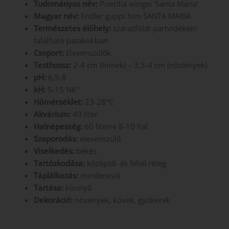
Tudományos név:
Poecilia wingei ’Santa Maria’
Magyar név:
Endler guppi hím SANTA MARIA
Természetes élőhely:
szárazföldi partvidékein
található patakokban
Csoport:
Elevenszülők
Testhossz:
2-4 cm (hímek) – 3,5-4 cm (nőstények)
pH:
6,5-8
kH:
5-15 NK°
Hőmérséklet:
23-28°C
Akvárium:
40 liter
Halnépesség:
60 literre 8-10 hal
Szaporodás:
elevenszülő
Viselkedés:
békés
Tartózkodása:
középső- és felső réteg
Táplálkozás:
mindenevő
Tartása:
könnyű
Dekoráció:
növények, kövek, gyökerek