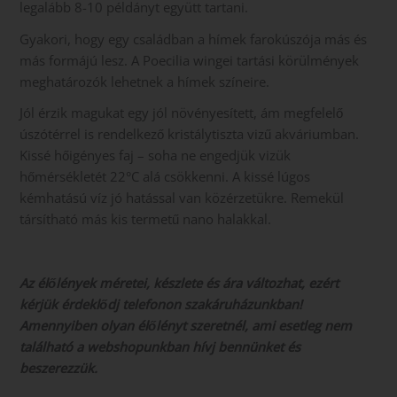
legalább 8-10 példányt együtt tartani.
Gyakori, hogy egy családban a hímek farokúszója más és
más formájú lesz. A Poecilia wingei tartási körülmények
meghatározók lehetnek a hímek színeire.
Jól érzik magukat egy jól növényesített, ám megfelelő
úszótérrel is rendelkező kristálytiszta vizű akváriumban.
Kissé hőigényes faj – soha ne engedjük vizük
hőmérsékletét 22°C alá csökkenni. A kissé lúgos
kémhatású víz jó hatással van közérzetükre. Remekül
társítható más kis termetű nano halakkal.
Az élőlények méretei, készlete és ára változhat, ezért
kérjük érdeklődj telefonon szakáruházunkban!
Amennyiben olyan élőlényt szeretnél, ami esetleg nem
található a webshopunkban hívj bennünket és
beszerezzük.