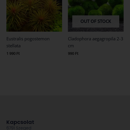
OUT OF STOCK
Eustralis pogostemon
Cladophora aegagropila 2-3
stellata
cm
1 990
Ft
990
Ft
Kapcsolat
6791 Szeged