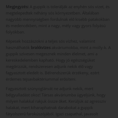
Megjegyzés:
A guppik is tolerálják az enyhén sós vizet, és
megtelepedtek néhány sós környezetben. Általában
nagyobb mennyiségben fordulnak elő kisebb patakokban
és medencékben, mint a nagy, mély vagy gyors folyású
folyókban.
Képesek hozzászokni a teljes sós vízhez, valamint
használhatók
brakkvizes
akváriumokba, mint a molly-k. A
guppik szívesen megesznek minden élelmet, ami a
kereskedelemben kapható. Hogy jó egészségüket
megőrizzük, rendszeresen adjunk nekik élő vagy
fagyasztott eledelt is. Bélrendszerük érzékeny, ezért
érdemes tejsavbaktériummal erősíteni.
Fagyasztott szúnyoglárvát ne adjunk nekik, mert
bélgyulladást okoz! Társas akváriumba ügyeljünk, hogy
milyen halakkal rakjuk össze őket. Kerüljük az agresszív
halakat, mert kiharaphatnak darabokat a guppik
fátyolszerű farokúszójából. Igazi csapathal, javasolt