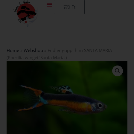
Skip
Kosár
0
Ft
to
content
Home
»
Webshop
»
Endler guppi hím SANTA MARIA
(Poecilia wingei ’Santa Maria’)