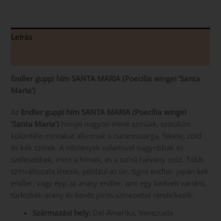
Leírás
Vélemények (0)
Endler guppi
hím
SANTA MARIA
(Poecilia wingei ’Santa
Maria’)
Az
Endler guppi hím SANTA MARIA (Poecilia wingei
’Santa Maria’)
hímjei nagyon élénk színűek, testükön
különféle mintákat alkotnak a narancssárga, fekete, zöld
és kék színek. A nőstények valamivel nagyobbak és
szélesebbek, mint a hímek, és a színű halvány zöld. Több
színváltozata létezik, például az ún. tigris endler, japán kék
endler, vagy épp az arany endler, ami egy kedvelt variáns,
türkizkék-arany és kevés piros színezettel rendelkezik.
Származási hely:
Dél-Amerika, Venezuela