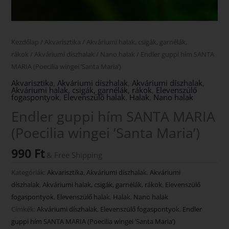
Kezdőlap
/
Akvarisztika
/
Akváriumi halak, csigák, garnélák,
rákok
/
Akváriumi díszhalak
/
Nano halak
/ Endler guppi hím SANTA
MARIA (Poecilia wingei ’Santa Maria’)
Akvarisztika
,
Akváriumi díszhalak
,
Akváriumi díszhalak
,
Akváriumi halak, csigák, garnélák, rákok
,
Elevenszülő
fogaspontyok
,
Elevenszülő halak
,
Halak
,
Nano halak
Endler guppi hím SANTA MARIA
(Poecilia wingei ’Santa Maria’)
990
Ft
& Free Shipping
Kategóriák:
Akvarisztika
,
Akváriumi díszhalak
,
Akváriumi
díszhalak
,
Akváriumi halak, csigák, garnélák, rákok
,
Elevenszülő
fogaspontyok
,
Elevenszülő halak
,
Halak
,
Nano halak
Címkék:
Akváriumi díszhalak
,
Elevenszülő fogaspontyok
,
Endler
guppi hím SANTA MARIA (Poecilia wingei ’Santa Maria’)