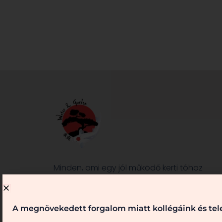
Minden, ami egy jól működő kerti tóhoz
és/vagy kerthez szükséges, nálunk
megtalálható. Kérje véleményünket,
szaktanácsainkat! Keressen bennünket!
A megnövekedett forgalom miatt kollégáink és tele