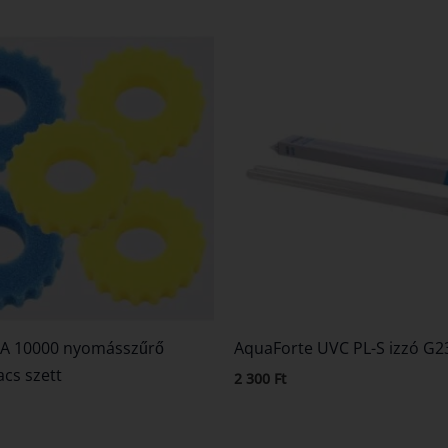
PA 10000 nyomásszűrő
AquaForte UVC PL-S izzó G
acs szett
2 300
Ft