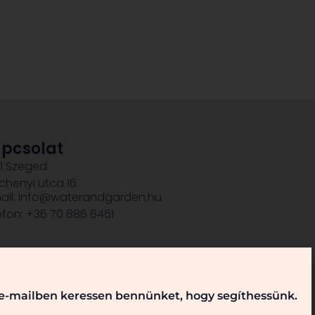
pcsolat
1 Szeged
chenyi utca 16.
ail: info@waterandgarden.hu
efon: +36 70 886 6461
, e-mailben keressen bennünket, hogy segíthessünk.