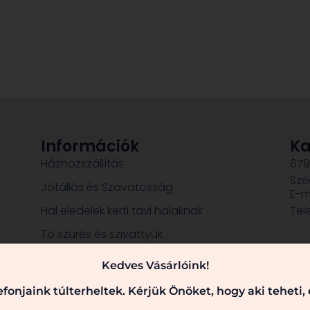
Információk
Ka
Házhozszállítás
679
Szé
Jótállás és Szavatosság
E-m
Hal eledelek kerti tavi halaknak
Tel
Tó szűrés és szivattyúk
Dekorációk, szobrok
Kedves Vásárlóink!
fonjaink túlterheltek. Kérjük Önöket, hogy aki teheti