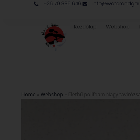
+36 70 886 6461
info@waterandgar
Skip
to
content
Kezdőlap
Webshop
Home
»
Webshop
»
Élethű polifoam Nagy tavirózs