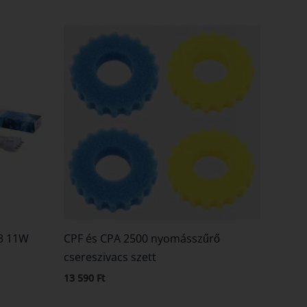
23 11W
CPF és CPA 2500 nyomásszűrő
csereszivacs szett
13 590
Ft