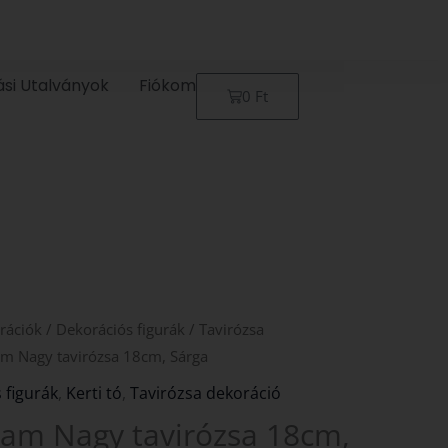
ási Utalványok
Fiókom
Kosár
0
Ft
rációk
/
Dekorációs figurák
/
Tavirózsa
oam Nagy tavirózsa 18cm, Sárga
 figurák
,
Kerti tó
,
Tavirózsa dekoráció
oam Nagy tavirózsa 18cm,