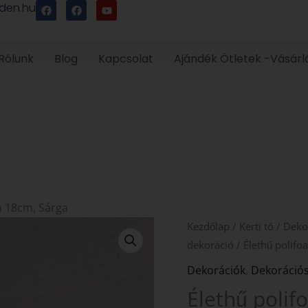
F
F
Y
den.hu
a
a
o
c
c
u
e
e
t
b
b
u
o
o
b
Rólunk
Blog
Kapcsolat
Ajándék Ötletek -Vásárl
o
o
e
k
k
a 18cm, Sárga
Élethű
Kezdőlap
/
Kerti tó
/
Deko
polifoam
dekoráció
/ Élethű polif
Nagy
Dekorációk
,
Dekorációs
tavirózsa
Élethű polif
18cm,