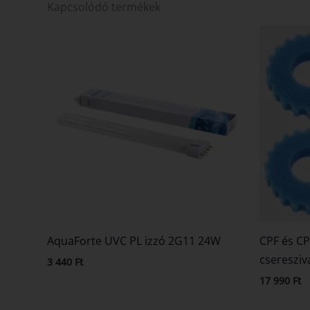
Kapcsolódó termékek
AquaForte UVC PL izzó 2G11 24W
CPF és C
cseresziv
3 440
Ft
17 990
Ft