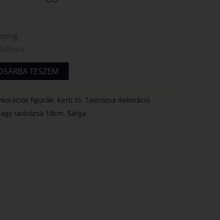
pping
delésre
OSÁRBA TESZEM
korációs figurák
,
Kerti tó
,
Tavirózsa dekoráció
Nagy tavirózsa 18cm
,
Sárga