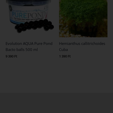
Evolution AQUA Pure Pond
Hemianthus callitrichoides
Bacto balls 500 ml
Cuba
9 390
Ft
1 390
Ft