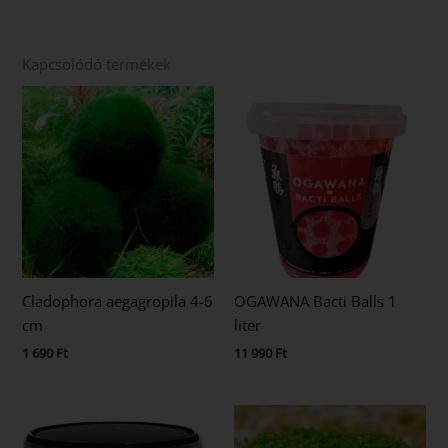
Kapcsolódó termékek
Cladophora aegagropila 4-6
OGAWANA Bacti Balls 1
cm
liter
1 690
Ft
11 990
Ft