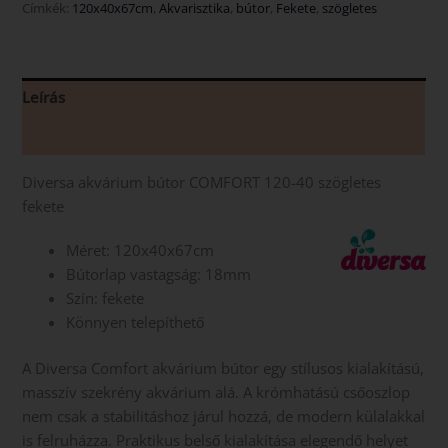
Címkék:
120x40x67cm
,
Akvarisztika
,
bútor
,
Fekete
,
szögletes
Leírás
Vélemények (0)
Diversa akvárium bútor COMFORT 120-40 szögletes
fekete
Méret: 120x40x67cm
Bútorlap vastagság: 18mm
Szín: fekete
Könnyen telepíthető
A Diversa Comfort akvárium bútor egy stílusos kialakítású,
masszív szekrény akvárium alá. A krómhatású csőoszlop
nem csak a stabilitáshoz járul hozzá, de modern külalakkal
is felruházza. Praktikus belső kialakítása elegendő helyet