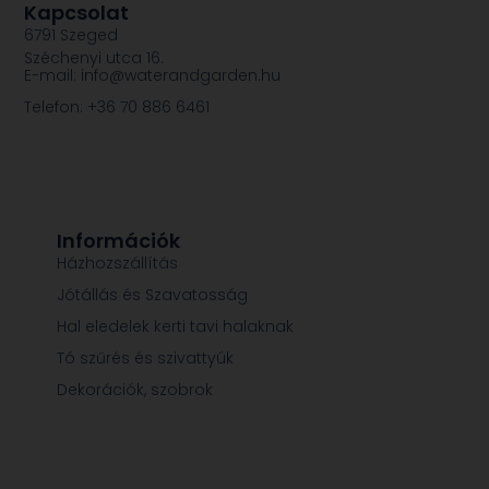
Kapcsolat
6791 Szeged
Széchenyi utca 16.
E-mail: info@waterandgarden.hu
Telefon: +36 70 886 6461
Információk
Házhozszállítás
Jótállás és Szavatosság
Hal eledelek kerti tavi halaknak
Tó szűrés és szivattyúk
Dekorációk, szobrok