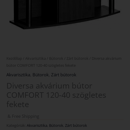
Kezdőlap
/
Akvarisztika
/
Bútorok
/
Zárt bútorok
/ Diversa akvárium
bútor COMFORT 120-40 szögletes fekete
Akvarisztika
,
Bútorok
,
Zárt bútorok
Diversa akvárium bútor
COMFORT 120-40 szögletes
fekete
& Free Shipping
Kategóriák:
Akvarisztika
,
Bútorok
,
Zárt bútorok