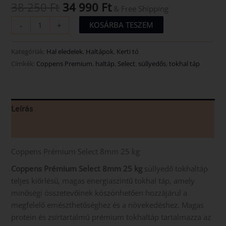
38 250
Ft
34 990
Ft
& Free Shipping
KOSÁRBA TESZEM
-
+
Kategóriák:
Hal eledelek
,
Haltápok
,
Kerti tó
Címkék:
Coppens Premium
,
haltáp
,
Select
,
süllyedős
,
tokhal táp
Leírás
Vélemények (0)
Coppens Prémium Select 8mm 25 kg
Coppens Prémium Select 8mm 25 kg
süllyedő tokhaltáp
teljes kiőrlésű, magas energiaszintű tokhal táp, amely
minőségi összetevőinek köszönhetően hozzájárul a
megfelelő emészthetőséghez és a növekedéshez. Magas
protein és zsírtartalmú prémium tokhaltáp tartalmazza az