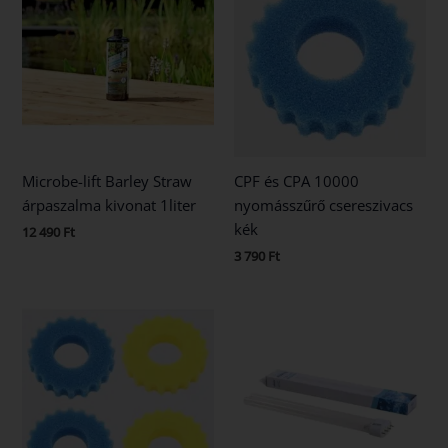
Microbe-lift Barley Straw
CPF és CPA 10000
árpaszalma kivonat 1liter
nyomásszűrő csereszivacs
kék
12 490
Ft
3 790
Ft