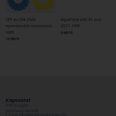
CPF és CPA 2500
AquaForte UVC PL izzó
nyomásszűrő csereszivacs
2G11 24W
szett
3 440
Ft
13 590
Ft
Kapcsolat
6791 Szeged
Széchenyi utca 16.
E-mail: info@waterandgarden.hu