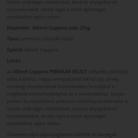
összes szükséges vitaminokat, ásványi anyagokat és
nyomelemeket, amely segít a tokok egészséges
neveléséhez egész évben.
Kiszerelés: Alltech Coppens zsák 25kg
Típus:
prémium süllyedő haltáp
Gyártó:
Alltech Coppens
Leírás:
Az
Alltech Coppens PRÉMIUM SELECT
süllyedős tokhaltáp
teljes kiőrlésű, magas energiaszintű tokhal táp, amely
minőségi összetevőinek köszönhetően hozzájárul a
megfelelő emészthetőséghez és a növekedéshez. Magas
protein és zsírtartalmú prémium tokhaltáp tartalmazza az
összes szükséges vitaminokat, ásványi anyagokat és
nyomelemeket, amely segít a tokok egészséges
neveléséhez egész évben.
Tökéletes teljes tápanyagforrás tokfélék és kecsegék