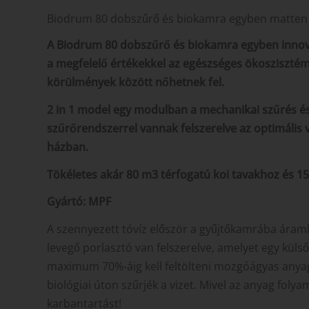
Biodrum 80 dobszűrő és biokamra egyben matten
A Biodrum 80 dobszűrő és biokamra egyben innovat
a megfelelő értékekkel az egészséges ökoszisztéma
körülmények között nőhetnek fel.
2 in 1 model egy modulban a mechanikai szűrés és 
szűrőrendszerrel vannak felszerelve az optimáli
házban.
Tökéletes akár 80 m3 térfogatú koi tavakhoz és 1
Gyártó: MPF
A szennyezett tóvíz először a gyűjtőkamrába áraml
levegő porlasztó van felszerelve, amelyet egy kül
maximum 70%-áig kell feltölteni mozgóágyas anya
biológiai úton szűrjék a vizet. Mivel az anyag fo
karbantartást!