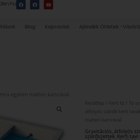
F
F
Y
den.hu
a
a
o
c
c
u
e
e
t
b
b
u
o
o
b
Rólunk
Blog
Kapcsolat
Ajándék Ötletek -Vásárl
o
o
e
k
k
amra egyben matten kamrával
Biodrum
Kezdőlap
/
Kerti tó
/
Tó sz
80
átfolyós szűrők kerti tav
dobszűrő
matten kamrával
és
Gravitációs, átfolyós s
szűrőszettek
,
Kerti tavi
biokamra