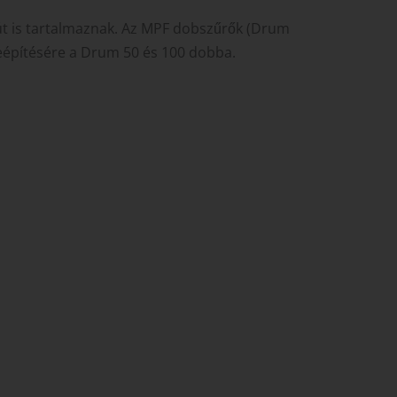
tyút is tartalmaznak. Az MPF dobszűrők (Drum
 beépítésére a Drum 50 és 100 dobba.