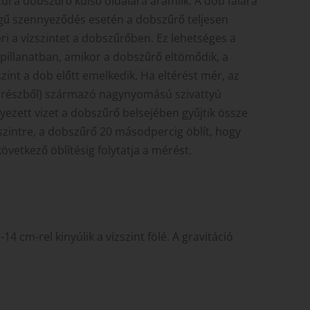
tül a dobszűrő külső oldalára áramlik. A dob falára
égű szennyeződés esetén a dobszűrő teljesen
ri a vízszintet a dobszűrőben. Ez lehetséges a
 pillanatban, amikor a dobszűrő eltömődik, a
zint a dob előtt emelkedik. Ha eltérést mér, az
szájrészből) származó nagynyomású szivattyú
nnyezett vizet a dobszűrő belsejében gyűjtik össze
ő szintre, a dobszűrő 20 másodpercig öblít, hogy
övetkező öblítésig folytatja a mérést.
14 cm-rel kinyúlik a vízszint fölé. A gravitáció