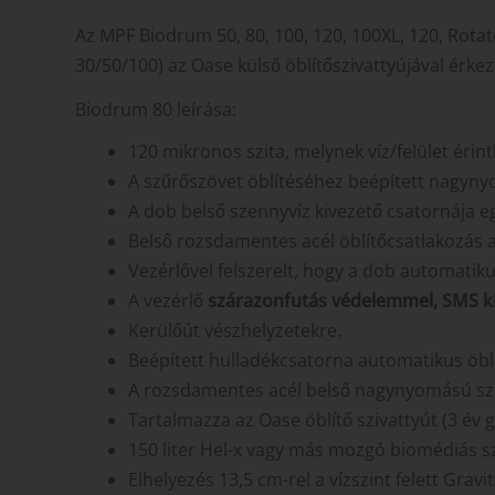
Az MPF Biodrum 50, 80, 100, 120, 100XL, 120, Rotat
30/50/100) az Oase külső öblítőszivattyújával érke
Biodrum 80 leírása:
120 mikronos szita, melynek víz/felület éri
A szűrőszövet öblítéséhez beépített nagyny
A dob belső szennyvíz kivezető csatornája eg
Belső rozsdamentes acél öblítőcsatlakozás a
Vezérlővel felszerelt, hogy a dob automatiku
A vezérlő
szárazonfutás védelemmel, SMS kim
Kerülőút vészhelyzetekre.
Beépített hulladékcsatorna automatikus öbl
A rozsdamentes acél belső nagynyomású sziv
Tartalmazza az Oase öblítő szivattyút (3 év 
150 liter Hel-x vagy más mozgó biomédiás sz
Elhelyezés 13,5 cm-rel a vízszint felett Gravi