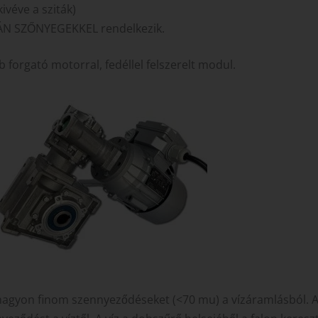
ivéve a sziták)
JAPÁN SZŐNYEGEKKEL rendelkezik.
ob forgató motorral, fedéllel felszerelt modul.
nagyon finom szennyeződéseket (<70 mu) a vízáramlásból. A v