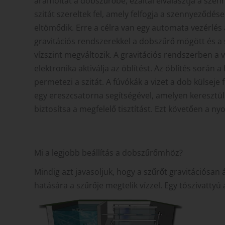
áramoltat a dobszűrőbe, ezáltal elválasztja a szenn
szitát szereltek fel, amely felfogja a szennyeződ
eltömődik. Erre a célra van egy automata vezérlés 
gravitációs rendszerekkel a dobszűrő mögött és a s
vízszint megváltozik. A gravitációs rendszerben a 
elektronika aktiválja az öblítést. Az öblítés sorá
permetezi a szitát. A fúvókák a vizet a dob külseje 
egy ereszcsatorna segítségével, amelyen keresztül a
biztosítsa a megfelelő tisztítást. Ezt követően a n
Mi a legjobb beállítás a dobszűrőmhöz?
Mindig azt javasoljuk, hogy a szűrőt gravitációsan ál
hatására a szűrője megtelik vízzel. Egy tószivattyú 