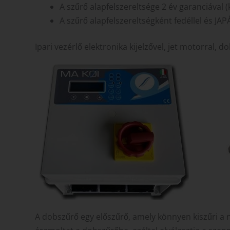
A szűrő alapfelszereltsége 2 év garanciával (k
A szűrő alapfelszereltségként fedéllel és 
Ipari vezérlő elektronika kijelzővel, jet motorral, d
A dobszűrő egy előszűrő, amely könnyen kiszűri a 