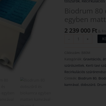
tószűrők
,
Recirkulációs
egyben
Biodrum 80 
matten
kamrával
egyben matt
mennyiség
2 239 000
Ft
& Fr
K
-
+
Cikkszám:
B80M
Kategóriák:
Gravitációs, á
szűrőszettek
,
Kerti tavi sz
Recirkulációs szűrőrendsz
Címkék:
Biodrum 80
,
Biod
kamrával
,
dobszűrő
,
DrumF