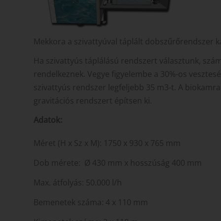
Mekkora a szivattyúval táplált dobszűrőrendszer k
Ha szivattyús táplálású rendszert választunk, számo
rendelkeznek. Vegye figyelembe a 30%-os veszteség
szivattyús rendszer legfeljebb 35 m3-t. A biokamra 
gravitációs rendszert építsen ki.
Adatok:
Méret (H x Sz x M): 1750 x 930 x 765 mm
Dob mérete: Ø 430 mm x hosszúság 400 mm
Max. átfolyás: 50.000 l/h
Bemenetek száma: 4 x 110 mm