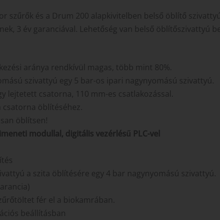
or szűrők és a Drum 200 alapkivitelben belső öblítő szivat
znek, 3 év garanciával. Lehetőség van belső öblítőszivattyú
ntkezési aránya rendkívül magas, több mint 80%.
omású szivattyú egy 5 bar-os ipari nagynyomású szivattyú.
y lejtetett csatorna, 110 mm-es csatlakozással.
 csatorna öblítéséhez.
san öblítsen!
eneti modullal, digitális vezérlésű PLC-vel
ítés
attyú a szita öblítésére egy 4 bar nagynyomású szivattyú.
garancia)
űrőtöltet fér el a biokamrában.
tációs beállításban