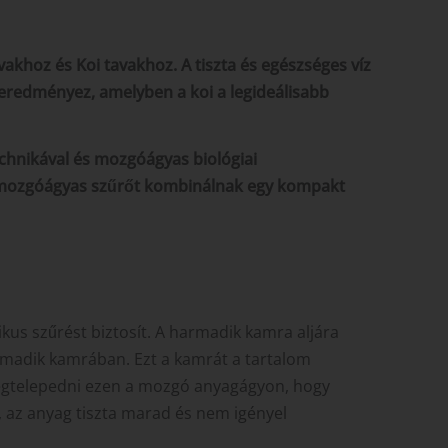
khoz és Koi tavakhoz. A tiszta és egészséges víz
t eredményez, amelyben a koi a legideálisabb
echnikával és mozgóágyas biológiai
és mozgóágyas szűrőt kombinálnak egy kompakt
us szűrést biztosít. A harmadik kamra aljára
armadik kamrában. Ezt a kamrát a tartalom
megtelepedni ezen a mozgó anyagágyon, hogy
, az anyag tiszta marad és nem igényel