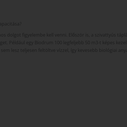
apacitása?
s dolgot figyelembe kell venni. Először is, a szivattyús táp
et. Például egy Biodrum 100 legfeljebb 50 m3-t képes kezel
sem lesz teljesen feltöltve vízzel, így kevesebb biológiai any