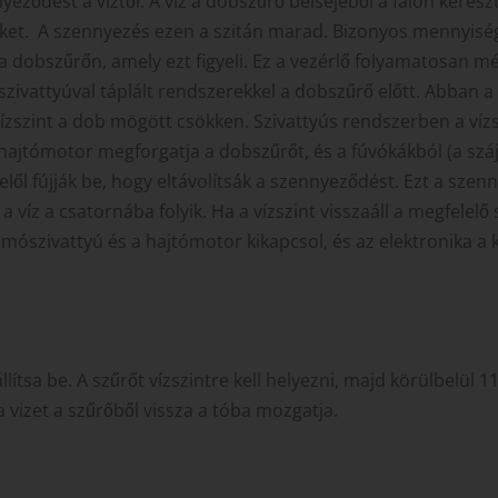
yeződést a víztől. A víz a dobszűrő belsejéből a falon keresz
éseket. A szennyezés ezen a szitán marad. Bizonyos mennyis
a dobszűrőn, amely ezt figyeli. Ez a vezérlő folyamatosan mé
zivattyúval táplált rendszerekkel a dobszűrő előtt. Abban a
vízszint a dob mögött csökken. Szivattyús rendszerben a vízs
n a hajtómotor megforgatja a dobszűrőt, és a fúvókákból (a 
felől fújják be, hogy eltávolítsák a szennyeződést. Ezt a sze
 víz a csatornába folyik. Ha a vízszint visszaáll a megfelel
yomószivattyú és a hajtómotor kikapcsol, és az elektronika a k
lítsa be. A szűrőt vízszintre kell helyezni, majd körülbelül 11-
a vizet a szűrőből vissza a tóba mozgatja.