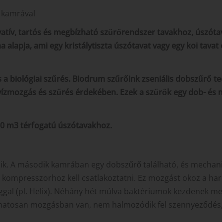
 kamrával
ív, tartós és megbízható szűrőrendszer tavakhoz, úszótava
 alapja, ami egy kristálytiszta úszótavat vagy egy koi tava
a biológiai szűrés. Biodrum szűrőink zseniális dobszűrő t
s vízmozgás és szűrés érdekében. Ezek a szűrők egy dob- 
50 m3 térfogatú úszótavakhoz.
ik. A második kamrában egy dobszűrő található, és mechanik
ső kompresszorhoz kell csatlakoztatni. Ez mozgást okoz a h
ggal (pl. Helix). Néhány hét múlva baktériumok kezdenek 
lyamatosan mozgásban van, nem halmozódik fel szennyeződés