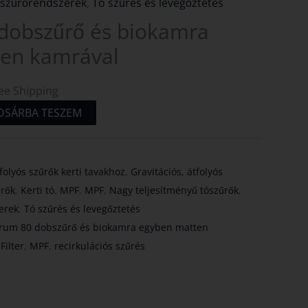
 szűrőrendszerek
,
Tó szűrés és levegőztetés
dobszűrő és biokamra
en kamrával
ee Shipping
OSÁRBA TESZEM
tfolyós szűrők kerti tavakhoz
,
Gravitációs, átfolyós
űrők
,
Kerti tó
,
MPF
,
MPF
,
Nagy teljesítményű tószűrők
,
erek
,
Tó szűrés és levegőztetés
rum 80 dobszűrő és biokamra egyben matten
ilter
,
MPF
,
recirkulációs szűrés