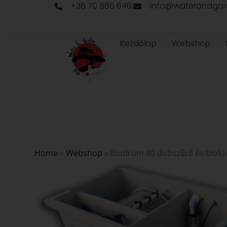
+36 70 886 6461
info@waterandgar
Skip
to
content
Kezdőlap
Webshop
Home
»
Webshop
»
Biodrum 80 dobszűrő és biok