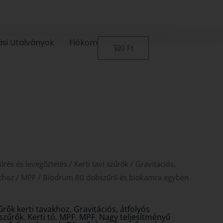
ási Utalványok
Fiókom
Kosár
0
Ft
űrés és levegőztetés
/
Kerti tavi szűrők
/
Gravitációs,
akhoz
/
MPF
/ Biodrum 80 dobszűrő és biokamra egyben
zűrők kerti tavakhoz
,
Gravitációs, átfolyós
 szűrők
,
Kerti tó
,
MPF
,
MPF
,
Nagy teljesítményű