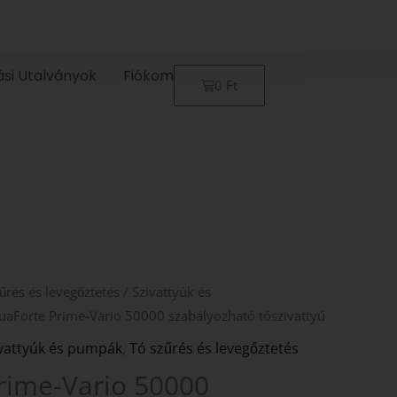
ási Utalványok
Fiókom
Kosár
0
Ft
űrés és levegőztetés
/
Szivattyúk és
uaForte Prime-Vario 50000 szabályozható tószivattyú
vattyúk és pumpák
,
Tó szűrés és levegőztetés
rime-Vario 50000