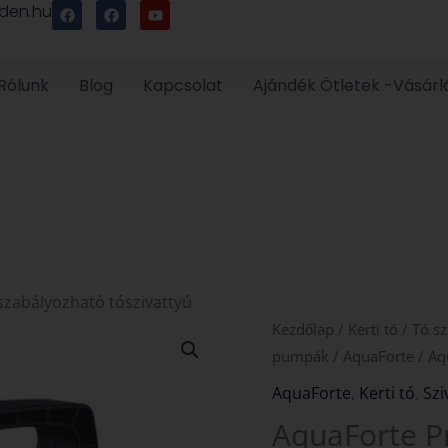
F
F
Y
den.hu
a
a
o
c
c
u
e
e
t
b
b
u
o
o
b
Rólunk
Blog
Kapcsolat
Ajándék Ötletek -Vásárl
o
o
e
k
k
szabályozható tószivattyú
AquaForte
Kezdőlap
/
Kerti tó
/
Tó sz
Prime-
pumpák
/
AquaForte
/ Aq
Vario
AquaForte
,
Kerti tó
,
Szi
50000
AquaForte P
szabályozható