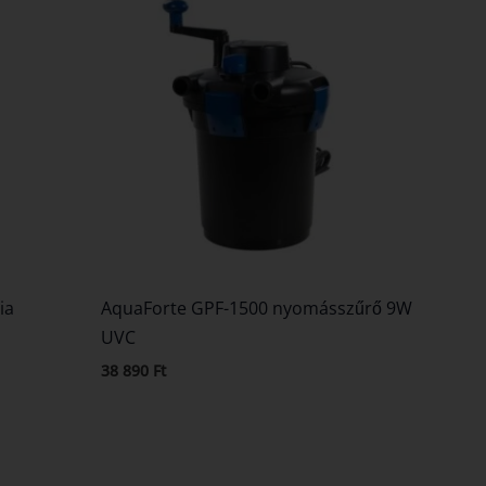
ia
AquaForte GPF-1500 nyomásszűrő 9W
UVC
38 890
Ft