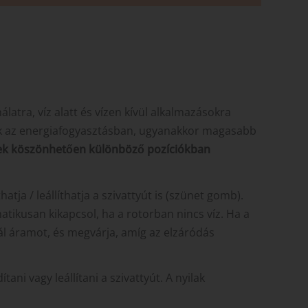
latra, víz alatt és vízen kívül alkalmazásokra
k az energiafogyasztásban, ugyanakkor magasabb
nek köszönhetően különböző pozíciókban
hatja / leállíthatja a szivattyút is (szünet gomb).
tikusan kikapcsol, ha a rotorban nincs víz. Ha a
ál áramot, és megvárja, amíg az elzáródás
ani vagy leállítani a szivattyút. A nyilak