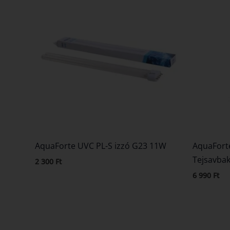
AquaForte UVC PL-S izzó G23 11W
AquaForte
Tejsavbak
2 300
Ft
6 990
Ft