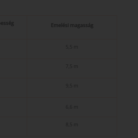
besség
Emelési magasság
5,5 m
7,5 m
h
9,5 m
h
h
6,6 m
8,5 m
h