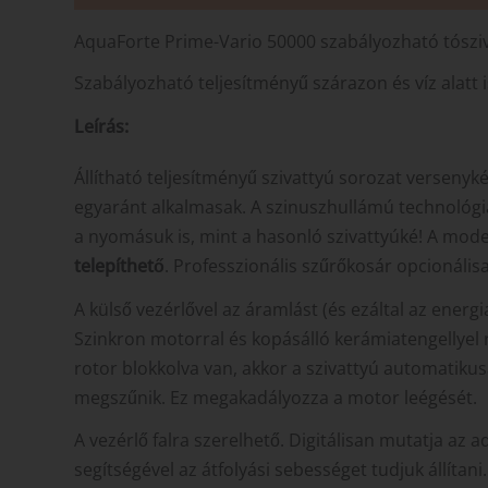
AquaForte Prime-Vario 50000 szabályozható tószi
Szabályozható teljesítményű szárazon és víz alatt
Leírás:
Állítható teljesítményű szivattyú sorozat versenyké
egyaránt alkalmasak. A szinuszhullámú technoló
a nyomásuk is, mint a hasonló szivattyúké! A model
telepíthető
. Professzionális szűrőkosár opcionális
A külső vezérlővel az áramlást (és ezáltal az energia
Szinkron motorral és kopásálló kerámiatengellyel 
rotor blokkolva van, akkor a szivattyú automatiku
megszűnik. Ez megakadályozza a motor leégését.
A vezérlő falra szerelhető. Digitálisan mutatja az a
segítségével az átfolyási sebességet tudjuk állítani.