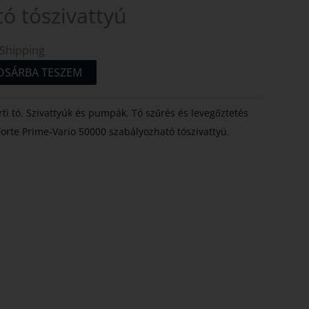
ó tószivattyú
 Shipping
OSÁRBA TESZEM
ti tó
,
Szivattyúk és pumpák
,
Tó szűrés és levegőztetés
orte Prime-Vario 50000 szabályozható tószivattyú
,