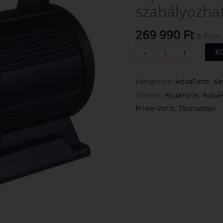
szabályozhat
tószivattyú
mennyiség
269 990
Ft
& Free
K
-
+
Kategóriák:
AquaForte
,
Ker
Címkék:
AquaForte
,
AquaF
Prime-Vario
,
Tószivattyú