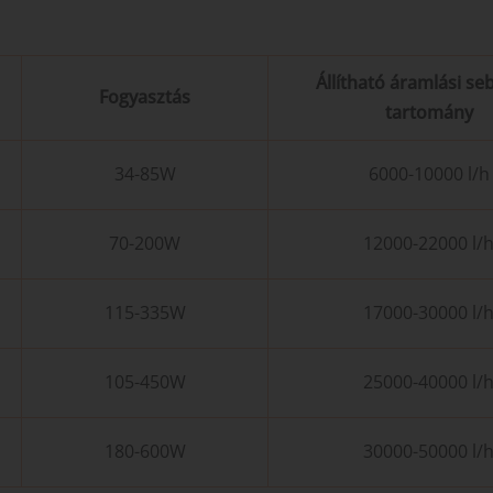
Állítható áramlási se
Fogyasztás
tartomány
34-85W
6000-10000 l/h
70-200W
12000-22000 l/
115-335W
17000-30000 l/
105-450W
25000-40000 l/
180-600W
30000-50000 l/