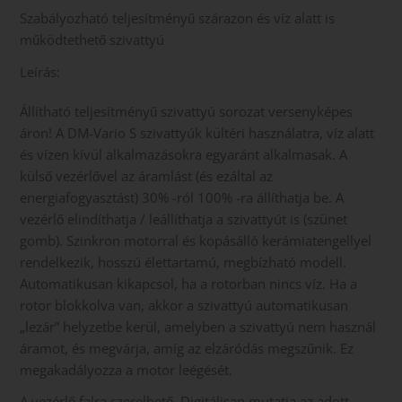
Szabályozható teljesítményű szárazon és víz alatt is
működtethető szivattyú
Leírás:
Állítható teljesítményű szivattyú sorozat versenyképes
áron! A DM-Vario S szivattyúk kültéri használatra, víz alatt
és vízen kívül alkalmazásokra egyaránt alkalmasak. A
külső vezérlővel az áramlást (és ezáltal az
energiafogyasztást) 30% -ról 100% -ra állíthatja be. A
vezérlő elindíthatja / leállíthatja a szivattyút is (szünet
gomb). Szinkron motorral és kopásálló kerámiatengellyel
rendelkezik, hosszú élettartamú, megbízható modell.
Automatikusan kikapcsol, ha a rotorban nincs víz. Ha a
rotor blokkolva van, akkor a szivattyú automatikusan
„lezár” helyzetbe kerül, amelyben a szivattyú nem használ
áramot, és megvárja, amíg az elzáródás megszűnik. Ez
megakadályozza a motor leégését.
A vezérlő falra szerelhető. Digitálisan mutatja az adott