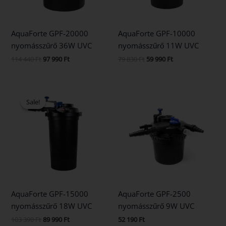
AquaForte GPF-20000
AquaForte GPF-10000
nyomásszűrő 36W UVC
nyomásszűrő 11W UVC
114 440
Ft
97 990
Ft
79 830
Ft
59 990
Ft
Original
Current
price
price
Sale!
Sale!
was:
is:
103
89
390 Ft.
990 Ft.
AquaForte GPF-15000
AquaForte GPF-2500
nyomásszűrő 18W UVC
nyomásszűrő 9W UVC
103 390
Ft
89 990
Ft
52 190
Ft