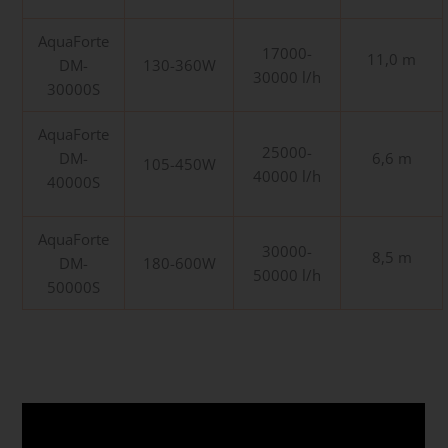
AquaForte
17000-
11,0 m
DM-
130-360W
30000 l/h
30000S
AquaForte
25000-
DM-
6,6 m
105-450W
40000 l/h
40000S
AquaForte
30000-
8,5 m
DM-
180-600W
50000 l/h
50000S