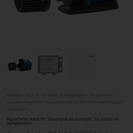
Kezdőlap
/
Kerti tó
/
Tó szűrés és levegőztetés
/
Szivattyúk és
pumpák
/
AquaForte
/ AquaForte DM-10.000S Vario szabályozható
tószivattyú
AquaForte
,
Kerti tó
,
Szivattyúk és pumpák
,
Tó szűrés és
levegőztetés