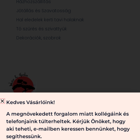
Házhozszállítás
Jótállás és Szavatosság
Hal eledelek kerti tavi halaknak
Tó szűrés és szivattyúk
Dekorációk, szobrok
Kedves Vásárlóink!
Minden, ami egy jól működő kerti tóhoz és/vagy kerthez
A megnövekedett forgalom miatt kollégáink és
szükséges, nálunk megtalálható. Kérje véleményünket,
telefonjaink túlterheltek. Kérjük Önöket, hogy
szaktanácsainkat! Keressen bennünket!
aki teheti, e-mailben keressen bennünket, hogy
segíthessünk.