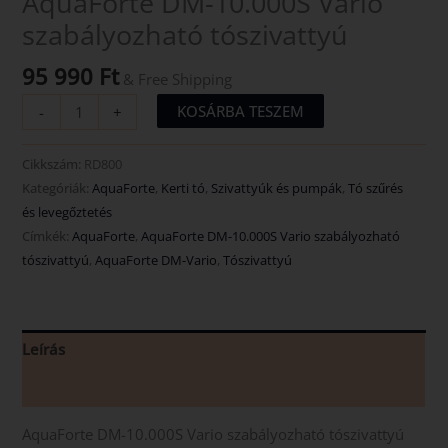
AquaForte DM-10.000S Vario
szabályozható tószivattyú
95 990
Ft
& Free Shipping
KOSÁRBA TESZEM
-
+
Cikkszám:
RD800
Kategóriák:
AquaForte
,
Kerti tó
,
Szivattyúk és pumpák
,
Tó szűrés
és levegőztetés
Címkék:
AquaForte
,
AquaForte DM-10.000S Vario szabályozható
tószivattyú
,
AquaForte DM-Vario
,
Tószivattyú
Leírás
Vélemények (0)
AquaForte DM-10.000S Vario szabályozható tószivattyú