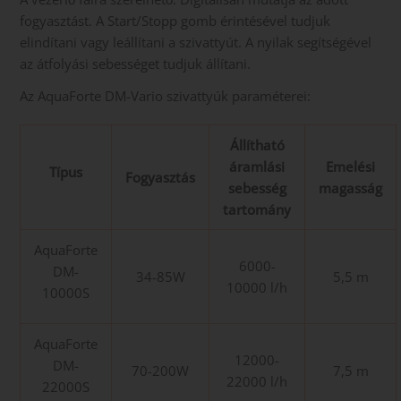
fogyasztást. A Start/Stopp gomb érintésével tudjuk
elindítani vagy leállítani a szivattyút. A nyilak segítségével
az átfolyási sebességet tudjuk állítani.
Az AquaForte DM-Vario szivattyúk paraméterei:
Állítható
áramlási
Emelési
Típus
Fogyasztás
sebesség
magasság
tartomány
AquaForte
6000-
DM-
34-85W
5,5 m
10000 l/h
10000S
AquaForte
12000-
DM-
70-200W
7,5 m
22000 l/h
22000S