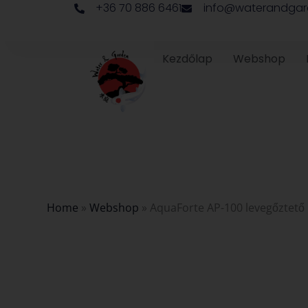
+36 70 886 6461
info@waterandgar
Skip
to
content
Kezdőlap
Webshop
Home
»
Webshop
»
AquaForte AP-100 levegőztető