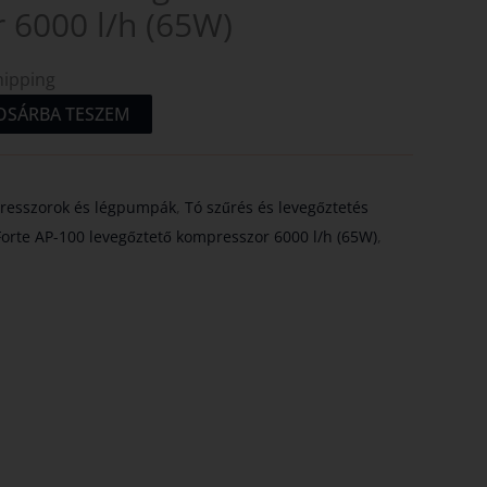
 6000 l/h (65W)
hipping
OSÁRBA TESZEM
esszorok és légpumpák
,
Tó szűrés és levegőztetés
orte AP-100 levegőztető kompresszor 6000 l/h (65W)
,