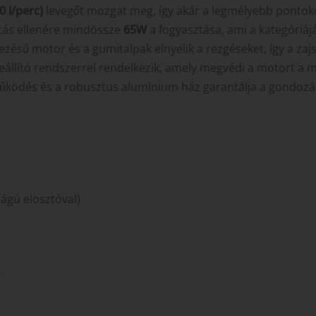
0 l/perc)
levegőt mozgat meg, így akár a legmélyebb pontok
ítás ellenére mindössze
65W
a fogyasztása, ami a kategóriá
ezésű motor és a gumitalpak elnyelik a rezgéseket, így a zaj
eállító rendszerrel rendelkezik, amely megvédi a motort a
űködés és a robusztus alumínium ház garantálja a gondoz
ágú elosztóval)
.