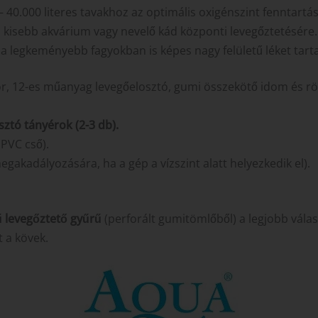
– 40.000 literes tavakhoz az optimális oxigénszint fenntartá
b kisebb akvárium vagy nevelő kád központi levegőztetésére.
 legkeményebb fagyokban is képes nagy felületű léket tarta
 12-es műanyag levegőelosztó, gumi összekötő idom és rögz
ztó tányérok (2-3 db).
 PVC cső).
egakadályozására, ha a gép a vízszint alatt helyezkedik el).
 levegőztető gyűrű
(perforált gumitömlőből) a legjobb válas
 a kövek.