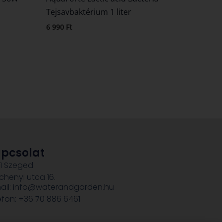
Tejsavbaktérium 1 liter
6 990
Ft
pcsolat
1 Szeged
chenyi utca 16.
ail: info@waterandgarden.hu
efon: +36 70 886 6461