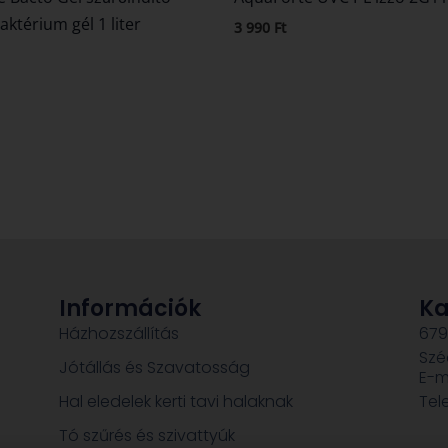
ktérium gél 1 liter
3 990
Ft
Információk
Ka
Házhozszállítás
679
Szé
Jótállás és Szavatosság
E-m
Hal eledelek kerti tavi halaknak
Tel
Tó szűrés és szivattyúk