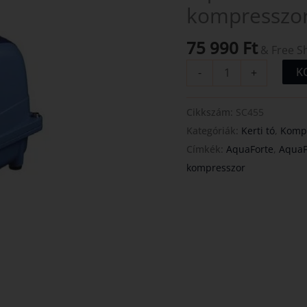
kompresszor
6000
l/h
75 990
Ft
(65W)
& Free S
mennyiség
K
-
+
Cikkszám:
SC455
Kategóriák:
Kerti tó
,
Kompr
Címkék:
AquaForte
,
AquaF
kompresszor