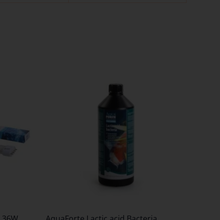
1 36W
AquaForte Lactic acid Bacteria