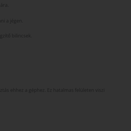
sára.
ni a jégen.
ítő bilincsek.
ztás ehhez a géphez. Ez hatalmas felületen viszi