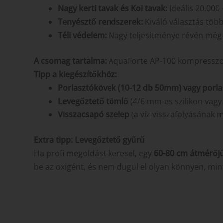
Nagy kerti tavak és Koi tavak:
Ideális 20.000 
Tenyésztő rendszerek:
Kiváló választás töb
Téli védelem:
Nagy teljesítménye révén még a
A csomag tartalma:
AquaForte AP-100 kompresszor,
Tipp a kiegészítőkhöz:
Porlasztókövek (10-12 db 50mm) vagy porlas
Levegőztető tömlő
(4/6 mm-es szilikon vagy
Visszacsapó szelep
(a víz visszafolyásának m
Extra tipp: Levegőztető gyűrű
Ha profi megoldást keresel, egy
60-80 cm átmérőjű
be az oxigént, és nem dugul el olyan könnyen, mint