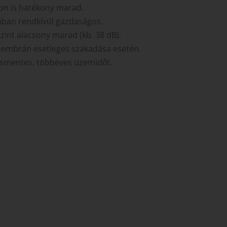
on is hatékony marad.
jában rendkívül gazdaságos.
szint alacsony marad (kb. 38 dB).
 membrán esetleges szakadása esetén.
ásmentes, többéves üzemidőt.