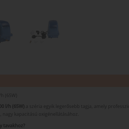
/h (65W)
0 l/h (65W)
a széria egyik legerősebb tagja, amely professzi
s, nagy kapacitású oxigénellátásához.
gy tavakhoz?