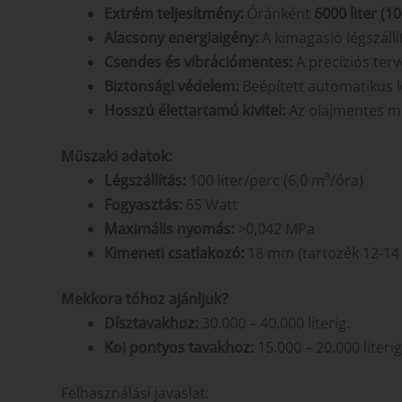
Extrém teljesítmény:
Óránként
6000 liter (10
Alacsony energiaigény:
A kimagasló légszáll
Csendes és vibrációmentes:
A precíziós terv
Biztonsági védelem:
Beépített automatikus l
Hosszú élettartamú kivitel:
Az olajmentes m
Műszaki adatok:
Légszállítás:
100 liter/perc (6,0 m³/óra)
Fogyasztás:
65 Watt
Maximális nyomás:
>0,042 MPa
Kimeneti csatlakozó:
18 mm (tartozék 12-14 
Mekkora tóhoz ajánljuk?
Dísztavakhoz:
30.000 – 40.000 literig.
Koi pontyos tavakhoz:
15.000 – 20.000 literig
Felhasználási javaslat: