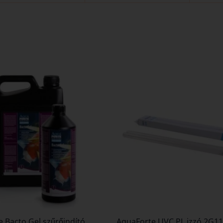
 Bacto Gel szűrőindító
AquaForte UVC PL izzó 2G1