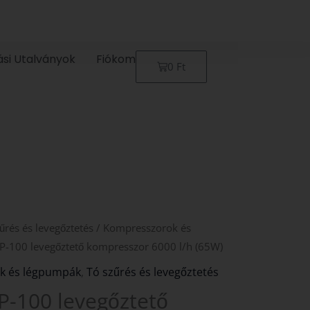
ási Utalványok
Fiókom
Kosár
0
Ft
űrés és levegőztetés
/
Kompresszorok és
P-100 levegőztető kompresszor 6000 l/h (65W)
k és légpumpák
,
Tó szűrés és levegőztetés
P-100 levegőztető