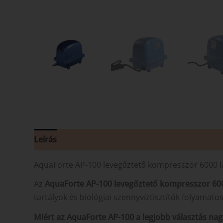
Leírás
AquaForte AP-100 levegőztető kompresszor 6000 l
Az
AquaForte AP-100 levegőztető kompresszor 600
tartályok és biológiai szennyvíztisztítók folyamato
Miért az AquaForte AP-100 a legjobb választás na