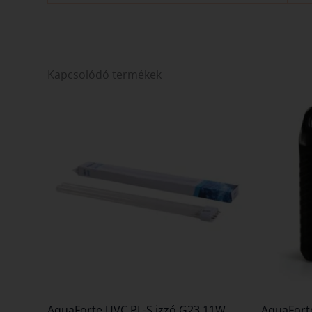
Kapcsolódó termékek
AquaForte UVC PL-S izzó G23 11W
AquaForte