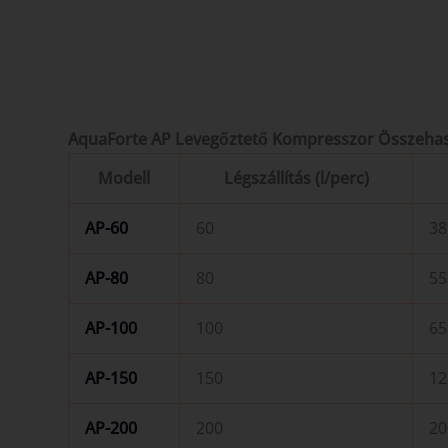
AquaForte AP Levegőztető Kompresszor Összehas
Modell
Légszállítás (l/perc)
AP-60
60
38
AP-80
80
55
AP-100
100
65
AP-150
150
12
AP-200
200
20