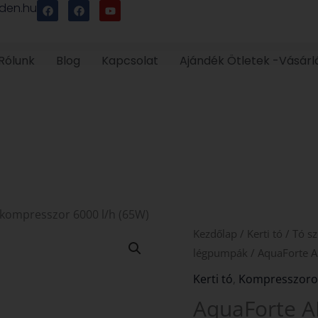
F
F
Y
den.hu
a
a
o
c
c
u
e
e
t
b
b
u
o
o
b
Rólunk
Blog
Kapcsolat
Ajándék Ötletek -Vásárl
o
o
e
k
k
 kompresszor 6000 l/h (65W)
AquaForte
Kezdőlap
/
Kerti tó
/
Tó sz
AP-
légpumpák
/ AquaForte A
100
Kerti tó
,
Kompresszoro
levegőztető
AquaForte A
kompresszor