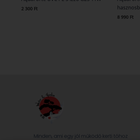
hasznosba
2 300
Ft
8 990
Ft
Minden, ami egy jól működő kerti tóhoz