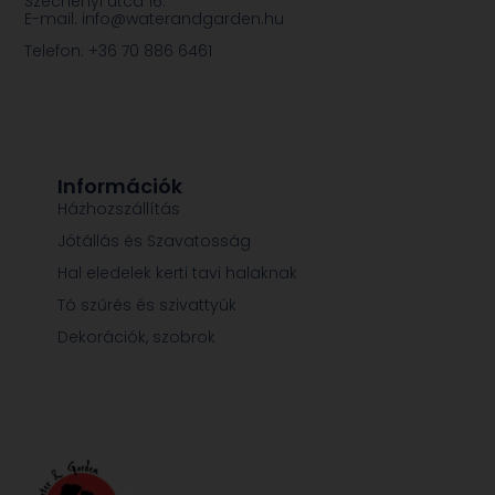
Széchenyi utca 16.
E-mail: info@waterandgarden.hu
Telefon: +36 70 886 6461
Információk
Házhozszállítás
Jótállás és Szavatosság
Hal eledelek kerti tavi halaknak
Tó szűrés és szivattyúk
Dekorációk, szobrok