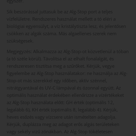
egyszer.
Sík beszórással juttasuk be az Alg-Stop port a teljes
vízfelületre. Rendszeres használat mellett a tó eléri a
biológiai egyensúlyt, a víz kristálytiszta lesz, és jelentősen
csökken az algák száma. Más algaellenes szerek nem
szükségesek.
Megjegyzés: Alkalmazza az Alg-Stop-ot közvetlenül a tóban
(a tó széle körül). Távolítsa el az elhalt fonalalgát, és
rendszeresen tisztítsa meg a szűrőket. Kérjük, vegye
figyelembe az Alg-Stop használatakor: ne használja az Alg-
Stop-ot más szerekkel egy időben, aktív szénnel,
nitrátgyantával és UV-C lámpával és ózonnal együtt. Az
optimális használat érdekében ellenőrizze a vízértékeket
az Alg-Stop használata előtt: GH érték (optimális 12,
legalább 6), KH érték (optimális 8, legalább 4). Kérjük,
heves esőzés vagy vízcsere után ismételten adagolja.
Kérjük, duplázza meg az adagot erős algás területeken
vagy sekély vizű zónákban. Az Alg-Stop tökéletesen