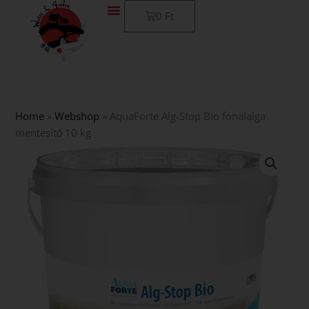
Skip
Kosár
0
Ft
to
content
Home
»
Webshop
»
AquaForte Alg-Stop Bio fonalalga
mentesítő 10 kg
AquaForte
Alg-
Stop
Bio
fonalalga
mentesítő
10
kg
mennyiség