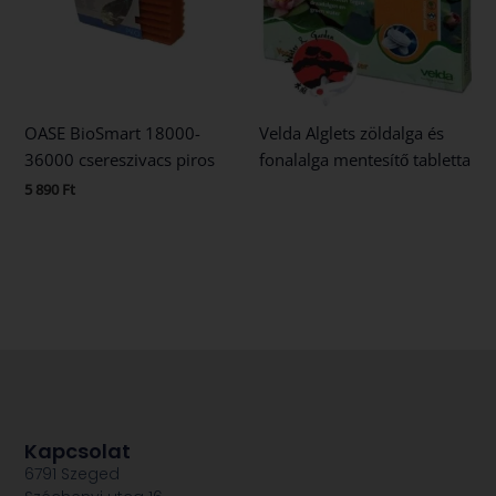
OASE BioSmart 18000-
Velda Alglets zöldalga és
36000 csereszivacs piros
fonalalga mentesítő tabletta
5 890
Ft
Kapcsolat
6791 Szeged