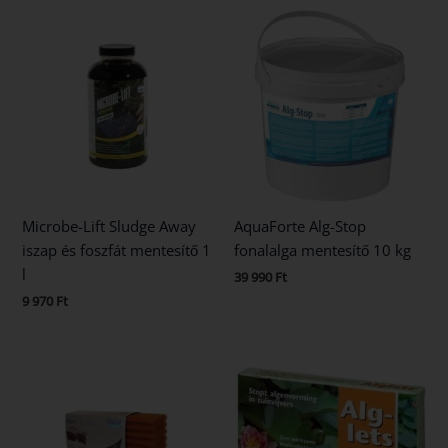
Microbe-Lift Sludge Away
AquaForte Alg-Stop
iszap és foszfát mentesítő 1
fonalalga mentesítő 10 kg
l
39 990
Ft
9 970
Ft