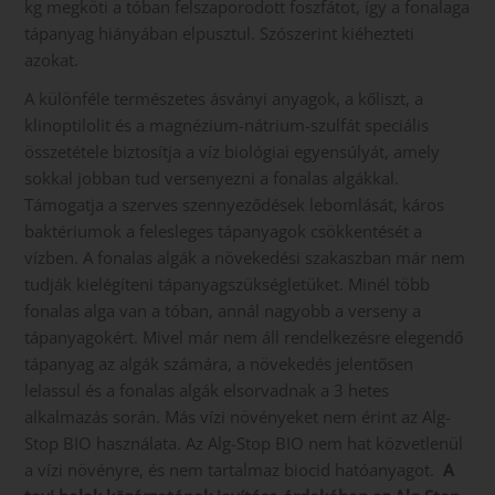
kg megköti a tóban felszaporodott foszfátot, így a fonalaga
tápanyag hiányában elpusztul. Szószerint kiéhezteti
azokat.
A különféle természetes ásványi anyagok, a kőliszt, a
klinoptilolit és a magnézium-nátrium-szulfát speciális
összetétele biztosítja a víz biológiai egyensúlyát, amely
sokkal jobban tud versenyezni a fonalas algákkal.
Támogatja a szerves szennyeződések lebomlását, káros
baktériumok a felesleges tápanyagok csökkentését a
vízben. A fonalas algák a növekedési szakaszban már nem
tudják kielégíteni tápanyagszükségletüket. Minél több
fonalas alga van a tóban, annál nagyobb a verseny a
tápanyagokért. Mivel már nem áll rendelkezésre elegendő
tápanyag az algák számára, a növekedés jelentősen
lelassul és a fonalas algák elsorvadnak a 3 hetes
alkalmazás során. Más vízi növényeket nem érint az Alg-
Stop BIO használata. Az Alg-Stop BIO nem hat közvetlenül
a vízi növényre, és nem tartalmaz biocid hatóanyagot.
A