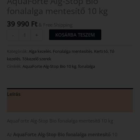
AquaForte Alg-Stop Bio
fonalalga mentesítő 10 kg
39 990
Ft
& Free Shipping
KOSÁRBA TESZEM
-
+
Kategóriák:
Alga kezelés
,
Fonalalga mentesítés
,
Kerti tó
,
Tó
kezelés
,
Tókezelő szerek
Címkék:
AquaForte Alg-Stop Bio 10 kg
,
fonalalga
Leírás
Vélemények (0)
AquaForte Alg-Stop Bio fonalalga mentesítő 10 kg
Az
AquaForte Alg-Stop Bio fonalalga mentesítő
10