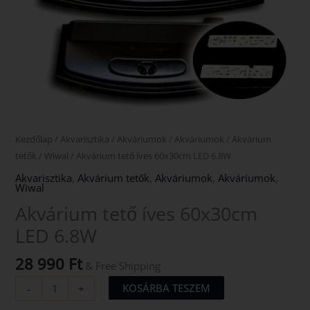
Kezdőlap
/
Akvarisztika
/
Akváriumok
/
Akváriumok
/
Akvárium
tetők
/
Wiwal
/ Akvárium tető íves 60x30cm LED 6.8W
Akvarisztika
,
Akvárium tetők
,
Akváriumok
,
Akváriumok
,
Wiwal
Akvárium tető íves 60x30cm
LED 6.8W
28 990
Ft
& Free Shipping
KOSÁRBA TESZEM
-
+