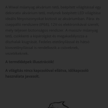
A Wiwal műanyag akvárium tető, beépített világítással egy
dekoratív akvárium tető, melynek beépített LED világítása
ideális fényviszonyokat biztosít az akváriumban. Pára- és
cseppálló rendszere (IP68), 12V-os elektronikával szerelt,
mely teljesen biztonságos rendszer. A masszív műanyag
tető, csökkenti a kipárolgást és megakadályozza a
díszhalak kiugrását. Fedeles etetőnyílással és hátsó
kivezetőnyílással is rendelkezik a csöveknek,
vezetékeknek.
A termékképek illusztrációk!
A világítás nincs kapcsolóval ellátva, időkapcsoló
használata javasolt.