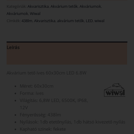
Kategóriák:
Akvarisztika
,
Akvárium tetők
,
Akváriumok
,
Akváriumok
,
Wiwal
Címkék:
438lm
,
Akvarisztika
,
akvárium tetők
,
LED
,
wiwal
Leírás
Vélemények (0)
Akvárium tető íves 60x30cm LED 6.8W
Méret: 60x30cm
Forma: íves
Világítás: 6,8W LED, 6500K, IP68,
12V
Fényerősség: 438lm
Nyílások: 1db etetőnyílás, 1db hátsó kivezető nyílás
Kapható színek: fekete