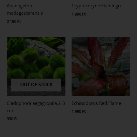
Apanogeton
Cryptocoryne Flamingo
madagascarensis
1 990
Ft
2 190
Ft
OUT OF STOCK
Cladophora aegagropila 2-3
Echinodorus Red Flame
cm
1 990
Ft
990
Ft