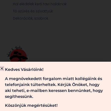
Hal eledelek kerti tavi halaknak
Tó szűrés és szivattyúk
Dekorációk, szobrok
Kedves Vásárlóink!
Minden, ami egy jól működő kerti tóhoz és/vagy kerthez
A megnövekedett forgalom miatt kollégáink és
szükséges, nálunk megtalálható. Kérje véleményünket,
telefonjaink túlterheltek. Kérjük Önöket, hogy
szaktanácsainkat! Keressen bennünket!
aki teheti, e-mailben keressen bennünket, hogy
segíthessünk.
Köszönjük megértésüket!
Registered Trademark ® Water & Garden | 2026 ©