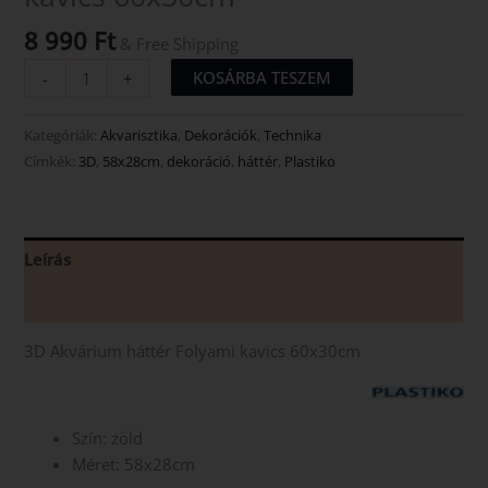
8 990
Ft
& Free Shipping
KOSÁRBA TESZEM
-
+
Kategóriák:
Akvarisztika
,
Dekorációk
,
Technika
Címkék:
3D
,
58x28cm
,
dekoráció
,
háttér
,
Plastiko
Leírás
Vélemények (0)
3D Akvárium háttér Folyami kavics 60x30cm
Szín: zöld
Méret: 58x28cm