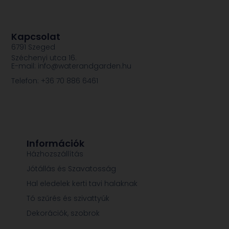
Kapcsolat
6791 Szeged
Széchenyi utca 16.
E-mail: info@waterandgarden.hu
Telefon: +36 70 886 6461
Információk
Házhozszállítás
Jótállás és Szavatosság
Hal eledelek kerti tavi halaknak
Tó szűrés és szivattyúk
Dekorációk, szobrok