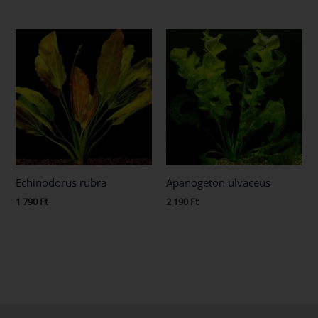
Echinodorus rubra
Apanogeton ulvaceus
1 790
Ft
2 190
Ft