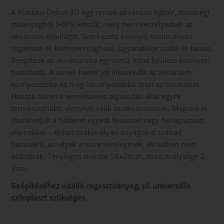
A Plastiko Dekor 3D egy remek akvárium háttér, minőségi
műanyagból (HIPS) készül, mely nem veszélyezteti az
akvárium élővilágát. Szerkezete könnyű, minimálisan
rugalmas és könnyen vágható, ugyanakkor stabil és tartós.
Beépítése az akváriumba egyszerű, sima felülete könnyen
tisztítható. A színes háttér jól illeszkedik az akvárium
környezetébe és még látványosabbá teszi az összképet.
Hosszú távon a természetes algásodás által egyre
természethűbb elemévé válik az akváriumnak. Magunk is
díszíthetjük a hátteret egyedi festéssel vagy felragasztott
elemekkel – ehhez csakis olyan anyagokat szabad
használni, amelyek a vízre semlegesek, és vízben nem
oldódnak. Tényleges mérete 58x28cm, max. mélysége 2-
3cm.
Beépítéséhez vízálló ragasztóanyag, pl. univerzális
sziloplaszt szükséges.