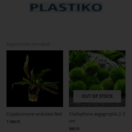
Kapcsolódó termékek
OUT OF STOCK
Cryptocoryne undulata Red
Cladophora aegagropila 2-3
cm
1 590
Ft
990
Ft