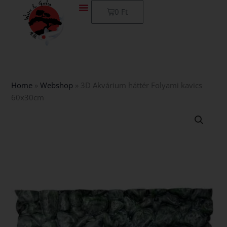
Skip
Kosár
0
Ft
to
content
Home
»
Webshop
»
3D Akvárium háttér Folyami kavics
60x30cm
3D
Akvárium
háttér
Folyami
kavics
60x30cm
mennyiség