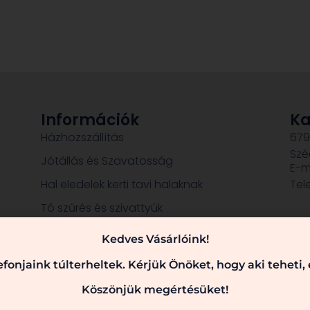
Információk
Ka
Házhozszállítás
679
Szé
Jótállás és Szavatosság
E-m
Hal eledelek kerti tavi halaknak
Tel
Tó szűrés és szivattyúk
Dekorációk, szobrok
Kedves Vásárlóink!
fonjaink túlterheltek. Kérjük Önöket, hogy aki teheti
Köszönjük megértésüket!