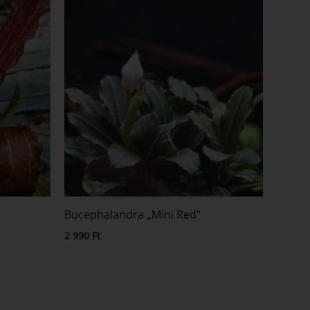
Bucephalandra „Mini Red”
2 990
Ft