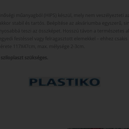
nőségi műanyagból (HIPS) készül, mely nem veszélyezteti az
r stabil és tartós. Beépítése az akváriumba egyszerű, sima 
ányosabbá teszi az összképet. Hosszú távon a természetes a
egyedi festéssel vagy felragasztott elemekkel – ehhez csaki
mérete 117X47cm, max. mélysége 2-3cm.
 sziloplaszt szükséges.