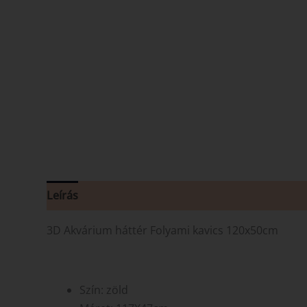
Leírás
Vélemények (0)
3D Akvárium háttér Folyami kavics 120x50cm
Szín: zöld