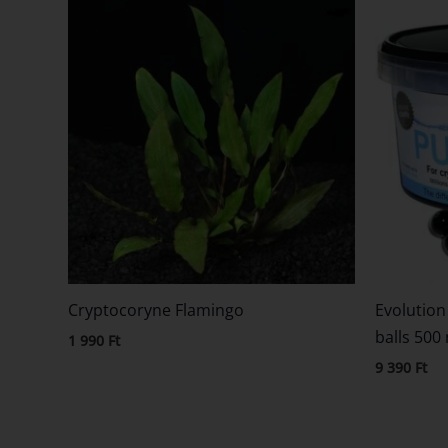
Cryptocoryne Flamingo
Evolutio
balls 500
1 990
Ft
9 390
Ft