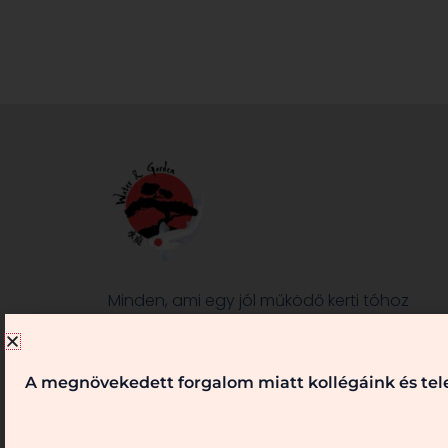
Minden, ami egy jól működő kerti tóhoz
és/vagy kerthez szükséges, nálunk
megtalálható. Kérje véleményünket,
szaktanácsainkat! Keressen bennünket!
A megnövekedett forgalom miatt kollégáink és tele