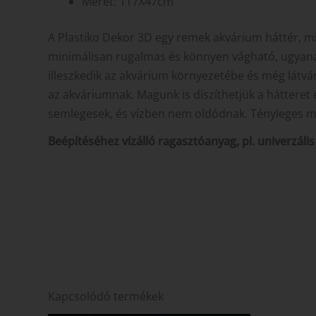
Méret: 117X47cm
A Plastiko Dekor 3D egy remek akvárium háttér, mi
minimálisan rugalmas és könnyen vágható, ugyanakko
illeszkedik az akvárium környezetébe és még látv
az akváriumnak. Magunk is díszíthetjük a hátteret 
semlegesek, és vízben nem oldódnak. Tényleges 
Beépítéséhez vízálló ragasztóanyag, pl. univerzális
Kapcsolódó termékek