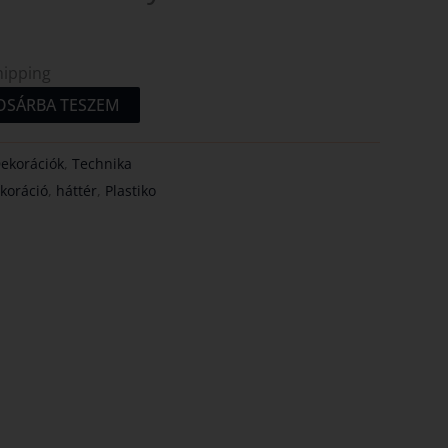
hipping
OSÁRBA TESZEM
ekorációk
,
Technika
koráció
,
háttér
,
Plastiko