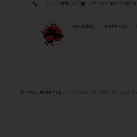
+36 70 886 6461
info@waterandgar
Skip
to
content
Kezdőlap
Webshop
Home
»
Webshop
»
3D Akvárium háttér Folyami k