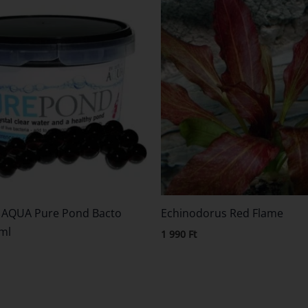
n AQUA Pure Pond Bacto
Echinodorus Red Flame
 ml
1 990
Ft