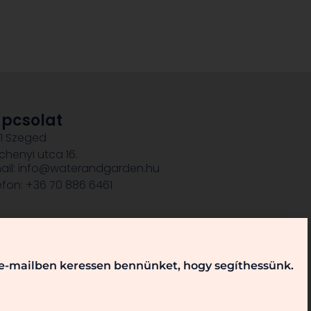
pcsolat
1 Szeged
chenyi utca 16.
ail: info@waterandgarden.hu
efon: +36 70 886 6461
, e-mailben keressen bennünket, hogy segíthessünk.