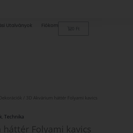
ási Utalványok
Fiókom
Kosár
0
Ft
Dekorációk
/ 3D Akvárium háttér Folyami kavics
k
,
Technika
háttér Folyami kavics