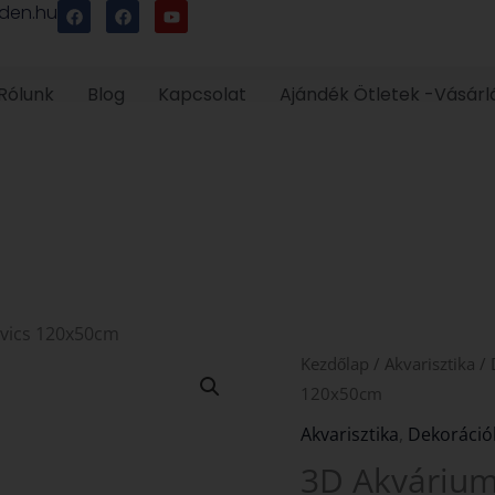
F
F
Y
den.hu
a
a
o
c
c
u
e
e
t
b
b
u
o
o
b
Rólunk
Blog
Kapcsolat
Ajándék Ötletek -Vásárl
o
o
e
k
k
avics 120x50cm
3D
Kezdőlap
/
Akvarisztika
/
Akvárium
120x50cm
háttér
Akvarisztika
,
Dekoráció
Folyami
3D Akvárium 
kavics