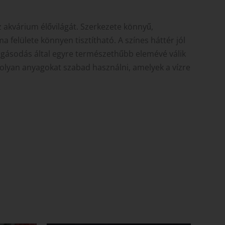
 akvárium élővilágát. Szerkezete könnyű,
felülete könnyen tisztítható. A színes háttér jól
lgásodás által egyre természethűbb elemévé válik
s olyan anyagokat szabad használni, amelyek a vízre