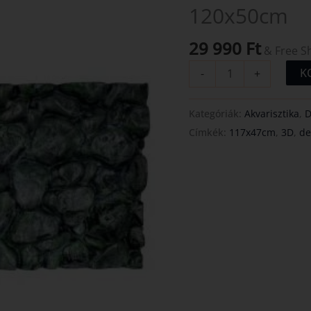
120x50cm
120x50cm
mennyiség
29 990
Ft
& Free S
K
-
+
Kategóriák:
Akvarisztika
,
D
Címkék:
117x47cm
,
3D
,
de