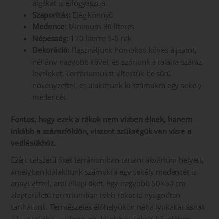
algákat is elfogyasztja.
Szaporítás:
Elég könnyű
Medence:
Minimum 30 literes
Népesség:
120 literre 5-6 rák
Dekoráció:
Használjunk homokos-köves aljzatot,
néhány nagyobb kővel, és szórjunk a talajra száraz
leveleket. Terráriumukat ültessük be sűrű
növényzettel, és alakítsunk ki számukra egy sekély
medencét.
Fontos, hogy ezek a rákok nem vízben élnek, hanem
inkább a szárazföldön, viszont szükségük van vízre a
vedlésükhöz.
Ezért célszerű őket terráriumban tartani akvárium helyett,
amelyben kialakítunk számukra egy sekély medencét is,
annyi vízzel, ami ellepi őket. Egy nagyobb 50×50 cm
alapterületű terráriumban több rákot is nyugodtan
tarthatunk. Természetes élőhelyükön néha lyukakat ásnak
a laza talajba, gyakran egy kisebb vízfolyás közelében.