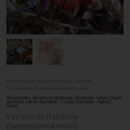
Kezdőlap
/
Halak
/
Akváriumi díszhalak
/
Garnélák -
Csigák
/ Vámpírrák Rainbow (Geosesarma rouxi)
Akvarisztika
,
Akváriumi díszhalak
,
Akváriumi halak, csigák,
garnélák, rákok
,
Garnélák - Csigák
,
Garnélák - Rákok
,
Halak
Vámpírrák Rainbow
(Geosesarma rouxi)