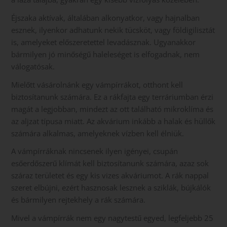
Éjszaka aktívak, általában alkonyatkor, vagy hajnalban
esznek, ilyenkor adhatunk nekik tücsköt, vagy földigilisztát
is, amelyeket előszeretettel levadásznak. Ugyanakkor
bármilyen jó minőségű haleleséget is elfogadnak, nem
válogatósak.
Mielőtt vásárolnánk egy vámpírrákot, otthont kell
biztosítanunk számára. Ez a rákfajta egy terráriumban érzi
magát a legjobban, mindezt az ott található mikroklíma és
az aljzat típusa miatt. Az akvárium inkább a halak és hüllők
számára alkalmas, amelyeknek vízben kell élniük.
A vámpírráknak nincsenek ilyen igényei, csupán
esőerdőszerű klímát kell biztosítanunk számára, azaz sok
száraz területet és egy kis vizes akváriumot. A rák nappal
szeret elbújni, ezért hasznosak lesznek a sziklák, bújkálók
és bármilyen rejtekhely a rák számára.
Mivel a vámpírrák nem egy nagytestű egyed, legfeljebb 25