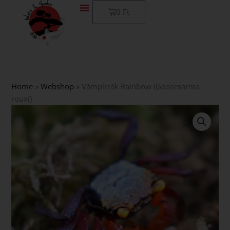
Skip
Kosár
0
Ft
to
content
Home
»
Webshop
»
Vámpírrák Rainbow (Geosesarma
rouxi)