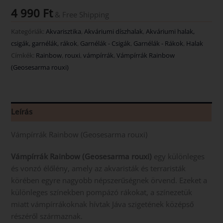
4 990
Ft
& Free Shipping
Kategóriák:
Akvarisztika
,
Akváriumi díszhalak
,
Akváriumi halak,
csigák, garnélák, rákok
,
Garnélák - Csigák
,
Garnélák - Rákok
,
Halak
Címkék:
Rainbow
,
rouxi
,
vámpírrák
,
Vámpírrák Rainbow
(Geosesarma rouxi)
Leírás
Vámpírrák Rainbow (Geosesarma rouxi)
Vámpírrák Rainbow (Geosesarma rouxi)
egy különleges
és vonzó élőlény, amely az akvaristák és terraristák
körében egyre nagyobb népszerűségnek örvend. Ezeket a
különleges színekben pompázó rákokat, a színezetük
miatt vámpírrákoknak hívtak Jáva szigetének középső
részéről származnak.