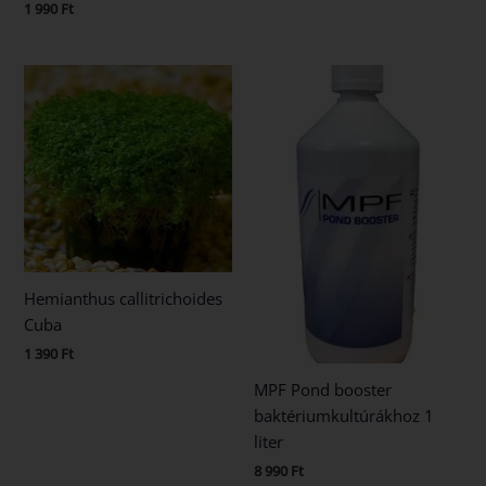
1 990
Ft
Hemianthus callitrichoides
Cuba
1 390
Ft
MPF Pond booster
baktériumkultúrákhoz 1
liter
8 990
Ft