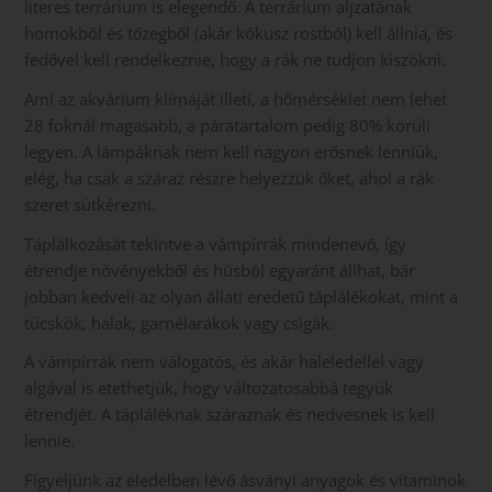
literes terrárium is elegendő. A terrárium aljzatának
homokból és tőzegből (akár kókusz rostból) kell állnia, és
fedővel kell rendelkeznie, hogy a rák ne tudjon kiszökni.
Ami az akvárium klímáját illeti, a hőmérséklet nem lehet
28 foknál magasabb, a páratartalom pedig 80% körüli
legyen. A lámpáknak nem kell nagyon erősnek lenniük,
elég, ha csak a száraz részre helyezzük őket, ahol a rák
szeret sütkérezni.
Táplálkozását tekintve a vámpírrák mindenevő, így
étrendje növényekből és húsból egyaránt állhat, bár
jobban kedveli az olyan állati eredetű táplálékokat, mint a
tücskök, halak, garnélarákok vagy csigák.
A vámpírrák nem válogatós, és akár haleledellel vagy
algával is etethetjük, hogy változatosabbá tegyük
étrendjét. A tápláléknak száraznak és nedvesnek is kell
lennie.
Figyeljünk az eledelben lévő ásványi anyagok és vitaminok