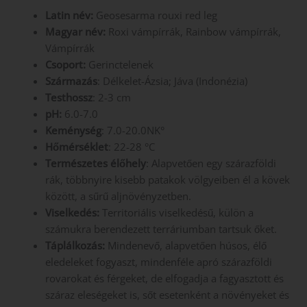
Latin név:
Geosesarma rouxi red leg
Magyar név:
Roxi vámpírrák, Rainbow vámpírrák,
Vámpírrák
Csoport:
Gerinctelenek
Származás
: Délkelet-Ázsia; Jáva (Indonézia)
Testhossz
: 2-3 cm
pH:
6.0-7.0
Keménység
: 7.0-20.0NK°
Hőmérséklet
: 22-28 °C
Természetes élőhely
: Alapvetően egy szárazföldi
rák, többnyire kisebb patakok völgyeiben él a kövek
között, a sűrű aljnövényzetben.
Viselkedés:
Territoriális viselkedésű, külön a
számukra berendezett terráriumban tartsuk őket.
Táplálkozás:
Mindenevő, alapvetően húsos, élő
eledeleket fogyaszt, mindenféle apró szárazföldi
rovarokat és férgeket, de elfogadja a fagyasztott és
száraz eleségeket is, sőt esetenként a növényeket és