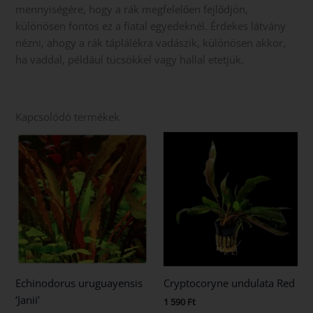
mennyiségére, hogy a rák megfelelően fejlődjön,
különösen fontos ez a fiatal egyedeknél. Érdekes látvány
nézni, ahogy a rák táplálékra vadászik, különösen akkor,
ha vaddal, például tücsökkel vagy hallal etetjük.
Kapcsolódó termékek
Echinodorus uruguayensis
Cryptocoryne undulata Red
‘Janii’
1 590
Ft