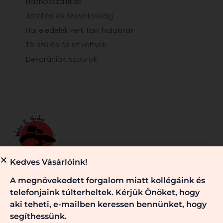
Házhozszállítás
Jótállás és Szavatosság
Hal eledelek kerti tavi halaknak
Tó szűrés és szivattyúk
Dekorációk, szobrok
Kedves Vásárlóink!
Minden, ami egy jól működő kerti tóhoz és/vagy kerthez
A megnövekedett forgalom miatt kollégáink és
szükséges, nálunk megtalálható. Kérje véleményünket,
telefonjaink túlterheltek. Kérjük Önöket, hogy
szaktanácsainkat! Keressen bennünket!
aki teheti, e-mailben keressen bennünket, hogy
segíthessünk.