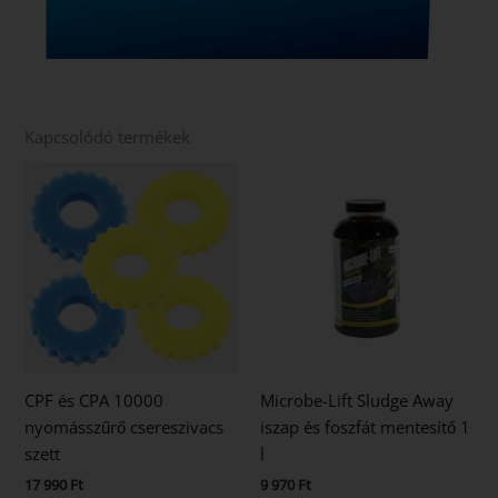
Kapcsolódó termékek
CPF és CPA 10000
Microbe-Lift Sludge Away
nyomásszűrő csereszivacs
iszap és foszfát mentesítő 1
szett
l
17 990
Ft
9 970
Ft