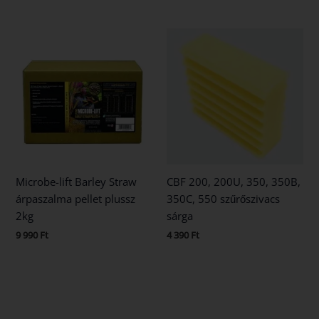
Microbe-lift Barley Straw
CBF 200, 200U, 350, 350B,
árpaszalma pellet plussz
350C, 550 szűrőszivacs
2kg
sárga
9 990
Ft
4 390
Ft