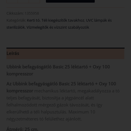
Cikkszám:
1355958
Kategóriák:
Kerti tó
,
Téli kiegészítők tavakhoz
,
UVC lámpák és
sterilízálók
,
Vízmelegítők és vízszint szabályozók
Leírás
Ubbink befagyásgátló Basic 25 léktartó + Oxy 100
kompresszor
Az Ubbink befagyásgátló Basic 25 léktartó + Oxy 100
kompresszor
mechanikus léktartó, megakadályozza a tó
teljes befagyását, biztosítja a jégpáncél alatt
felhalmozódott mérgező gázok távozását, és így
elkerülhető a téli halpusztulás. Maximum 10
négyzetméteres tó felülethez ajánlott.
Átmérő: 25 cm.