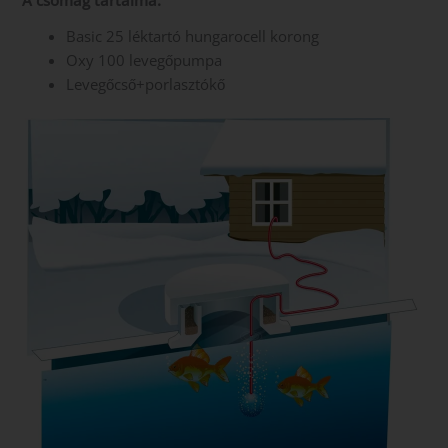
A csomag tartalma:
Basic 25 léktartó hungarocell korong
Oxy 100 levegőpumpa
Levegőcső+porlasztókő