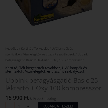
Kezdőlap
/
Kerti tó
/
Tó kezelés
/
UVC lámpák és
sterilízálók
/
Vízmelegítők és vízszint szabályozók
/ Ubbink
befagyásgátló Basic 25 léktartó + Oxy 100 kompresszor
Kerti tó
,
Téli kiegészítők tavakhoz
,
UVC lámpák és
sterilízálók
,
Vízmelegítők és vízszint szabályozók
Ubbink befagyásgátló Basic 25
léktartó + Oxy 100 kompresszor
15 990
Ft
& Free Shipping
KOSÁRBA TESZEM
-
+