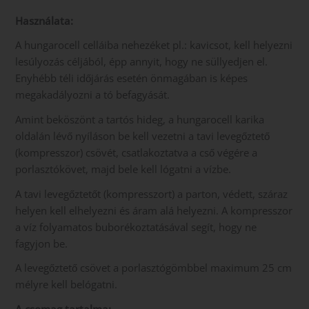
Használata:
A hungarocell celláiba nehezéket pl.: kavicsot, kell helyezni
lesúlyozás céljából, épp annyit, hogy ne süllyedjen el.
Enyhébb téli időjárás esetén önmagában is képes
megakadályozni a tó befagyását.
Amint beköszönt a tartós hideg, a hungarocell karika
oldalán lévő nyíláson be kell vezetni a tavi levegőztető
(kompresszor) csövét, csatlakoztatva a cső végére a
porlasztókövet, majd bele kell lógatni a vízbe.
A tavi levegőztetőt (kompresszort) a parton, védett, száraz
helyen kell elhelyezni és áram alá helyezni. A kompresszor
a víz folyamatos buborékoztatásával segít, hogy ne
fagyjon be.
A levegőztető csövet a porlasztógömbbel maximum 25 cm
mélyre kell belógatni.