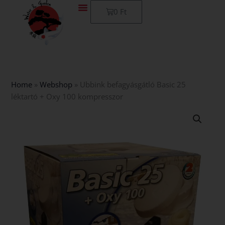
Skip
Kosár
0
Ft
to
content
Home
»
Webshop
»
Ubbink befagyásgátló Basic 25
léktartó + Oxy 100 kompresszor
Ubbink
befagyásgátló
Basic
25
léktartó
+
Oxy
100
kompresszor
mennyiség