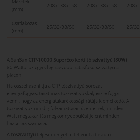
Méretek
208x138x158
208x138x158
208x
(mm)
Csatlakozás
25/32/38/50
25/32/38/50
25/32
(mm)
A
SunSun CTP-10000 SuperEco kerti tó szivattyú (80W)
80 Wattal az egyik legnagyobb hatásfokú szivattyú a
piacon.
Ha összehasonlítja a CTP tószivattyú sorozat
energiafogyasztását más tószivattyúkkal, észre fogja
venni, hogy az energiatakarékossági rátája kiemelkedő. A
tószivattyúk mindig folyamatosan üzemelnek, minden
Watt megtakarítás megkönnyebbülést jelent minden
háztartás számára.
A
tószivattyú
teljesítményét feltétlenül a tószűrő