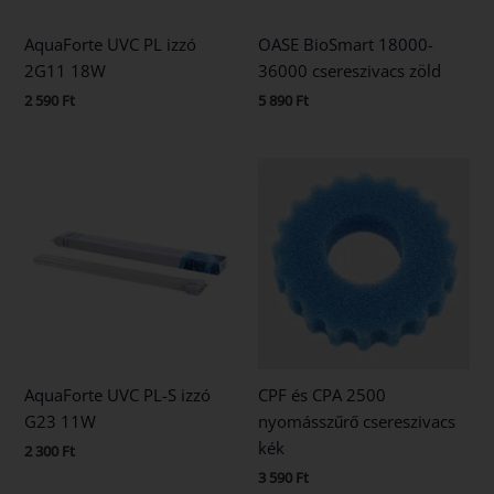
AquaForte UVC PL izzó
OASE BioSmart 18000-
2G11 18W
36000 csereszivacs zöld
2 590
Ft
5 890
Ft
AquaForte UVC PL-S izzó
CPF és CPA 2500
G23 11W
nyomásszűrő csereszivacs
kék
2 300
Ft
3 590
Ft