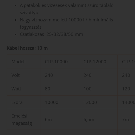
A patakok és vízesések valamint szűrő tápláló
szivattyú
Nagy vízhozam mellett 10000 l / h minimális
fogyasztás
Csatlakozás 25/32/38/50 mm
Kábel hossza: 10 m
Modell
CTP-10000
CTP-12000
CTP-1
Volt
240
240
240
Watt
80
100
120
L/óra
10000
12000
1400
Emelési
6m
6,5m
7m
magasság