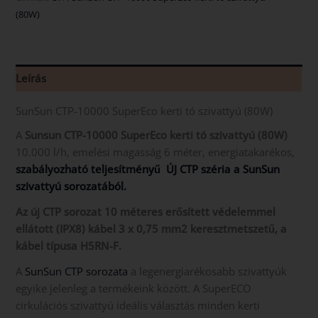
(80W)
Leírás
SunSun CTP-10000 SuperEco kerti tó szivattyú (80W)
A
Sunsun CTP-10000 SuperEco kerti tó szivattyú (80W)
10.000 l/h, emelési magasság 6 méter, energiatakarékos,
szabályozható teljesítményű ÚJ CTP széria a SunSun
szivattyú sorozatából.
Az új CTP sorozat 10 méteres erősített védelemmel
ellátott (IPX8) kábel 3 x 0,75 mm2 keresztmetszetű, a
kábel típusa H5RN-F.
A
SunSun CTP sorozata
a legenergiarékosabb szivattyúk
egyike jelenleg a termékeink között. A SuperECO
cirkulációs szivattyú ideális választás minden kerti