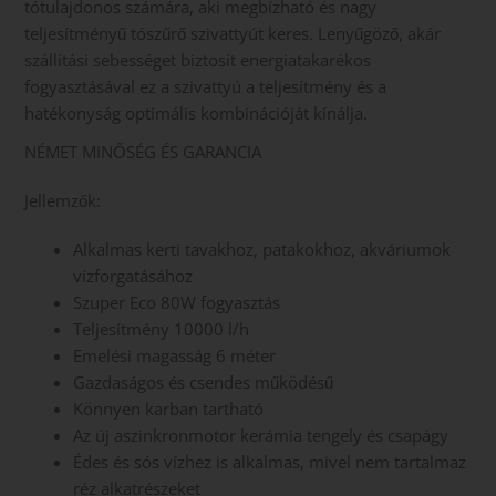
tótulajdonos számára, aki megbízható és nagy
teljesítményű tószűrő szivattyút keres. Lenyűgöző, akár
szállítási sebességet biztosít energiatakarékos
fogyasztásával ez a szivattyú a teljesítmény és a
hatékonyság optimális kombinációját kínálja.
NÉMET MINŐSÉG ÉS GARANCIA
Jellemzők:
Alkalmas kerti tavakhoz, patakokhoz, akváriumok
vízforgatásához
Szuper Eco 80W fogyasztás
Teljesítmény 10000 l/h
Emelési magasság 6 méter
Gazdaságos és csendes működésű
Könnyen karban tartható
Az új aszinkronmotor kerámia tengely és csapágy
Édes és sós vízhez is alkalmas, mivel nem tartalmaz
réz alkatrészeket