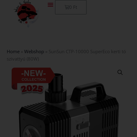
Skip
Kosár
0
Ft
to
content
Home
»
Webshop
»
SunSun CTP-10000 SuperEco kerti tó
szivattyú (80W)
SunSun
CTP-
10000
SuperEco
kerti
tó
szivattyú
(80W)
mennyiség