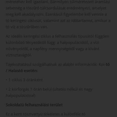
méretéhez kell igazítani. Bármilyen túlméretezett áramlási
sebesség a tószűrő túlcsordulását eredményezi, amelyet
meg kell akadályozni. Ezenkívül figyelembe kell vennie a
tó keringési ciklusát, valamint azt az időtartamot, amikor a
tó víz a tószűrőben van.
Az ideális keringési ciklus a felhasználás típusától függően
különböző tényezőktől függ: a halpopulációtól, a vízi
növényektől, a napfény mennyiségétől vagy a kívánt
víztisztaságtól.
Tájékoztatásul szolgálhatnak az alábbi információk: Koi-
tó
/ Halastó esetén:
• 1 ciklus 3 óránként
• 2 körforgás 1 órán belül (ültetés nélkül és nagy
halpopulációval)
Sokoldalú felhasználási terület
Ez a kerti tószivattyú tökéletes a különféle tó