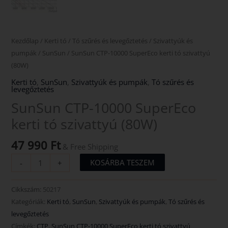
Kezdőlap
/
Kerti tó
/
Tó szűrés és levegőztetés
/
Szivattyúk és
pumpák
/
SunSun
/ SunSun CTP-10000 SuperEco kerti tó szivattyú
(80W)
Kerti tó
,
SunSun
,
Szivattyúk és pumpák
,
Tó szűrés és
levegőztetés
SunSun CTP-10000 SuperEco
kerti tó szivattyú (80W)
47 990
Ft
& Free Shipping
KOSÁRBA TESZEM
-
+
Cikkszám:
50217
Kategóriák:
Kerti tó
,
SunSun
,
Szivattyúk és pumpák
,
Tó szűrés és
levegőztetés
Címkék:
CTP
,
SunSun CTP-10000 SuperEco kerti tó szivattyú