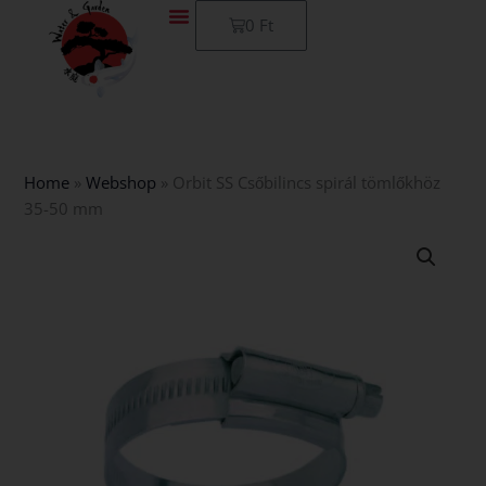
Skip
Kosár
0
Ft
to
content
Home
»
Webshop
»
Orbit SS Csőbilincs spirál tömlőkhöz
35-50 mm
Orbit
SS
Csőbilincs
spirál
tömlőkhöz
35-
50
mm
mennyiség