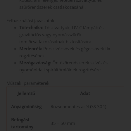
kötést, ami elengedhetetlen szivattyúk és
szűrőrendszerek csatlakozásánál.
Felhasználási javaslatok
Tótechnika:
Tószivattyúk, UV-C lámpák és
gravitációs vagy nyomásszűrők
tömlőcsatlakozásainak biztosítására.
Medencék:
Porszívócsövek és gégecsövek fix
rögzítéséhez.
Mezőgazdaság:
Öntözőrendszerek szívó- és
nyomóoldali spiráltömlőinek rögzítésére.
Műszaki paraméterek
Jellemző
Adat
Anyagminőség
Rozsdamentes acél (SS 304)
Befogási
35 – 50 mm
tartomány