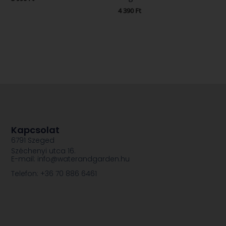
4 390
Ft
Kapcsolat
6791 Szeged
Széchenyi utca 16.
E-mail: info@waterandgarden.hu
Telefon: +36 70 886 6461