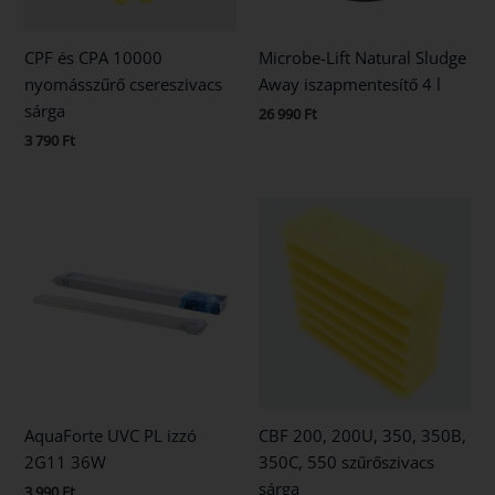
CPF és CPA 10000
Microbe-Lift Natural Sludge
nyomásszűrő csereszivacs
Away iszapmentesítő 4 l
sárga
26 990
Ft
3 790
Ft
AquaForte UVC PL izzó
CBF 200, 200U, 350, 350B,
2G11 36W
350C, 550 szűrőszivacs
sárga
3 990
Ft