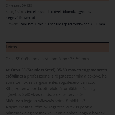
Cikkszám:
DH138
Kategóriák:
Bilincsek
,
Csapok, csövek, idomok
,
Egyéb tavi
kiegészítők
,
Kerti tó
Címkék:
Csőbilincs
,
Orbit SS Csőbilincs spirál tömlőkhöz 35-50 mm
Leírás
Orbit SS Csőbilincs spirál tömlőkhöz 35-50 mm
Az
Orbit SS (Stainless Steel) 35-50 mm-es csigamenetes
csőbilincs
a professzionális rögzítéstechnika alapköve, ha
spiráltömlők szivárgásmentes rögzítéséről van szó.
Kifejezetten a bordázott felületű tömlőkhöz és nagy
igénybevételű vizes rendszerekhez tervezték.
Miért ez a legjobb választás spiráltömlőkhöz?
A spirálerősítésű tömlők rögzítése kritikus pont: a
bilincsnek elég erősnek kell lennie ahhoz, hogy a bordák