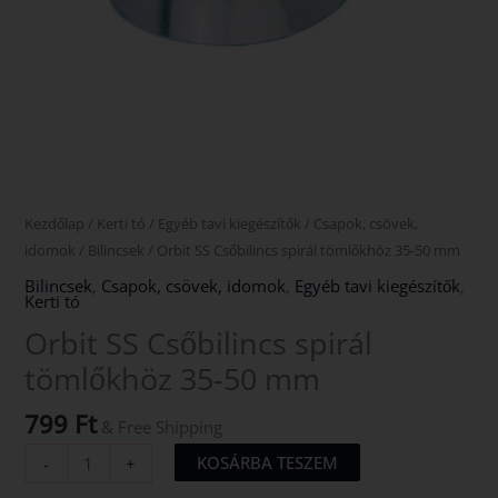
Kezdőlap
/
Kerti tó
/
Egyéb tavi kiegészítők
/
Csapok, csövek,
idomok
/
Bilincsek
/ Orbit SS Csőbilincs spirál tömlőkhöz 35-50 mm
Bilincsek
,
Csapok, csövek, idomok
,
Egyéb tavi kiegészítők
,
Kerti tó
Orbit SS Csőbilincs spirál
tömlőkhöz 35-50 mm
799
Ft
& Free Shipping
KOSÁRBA TESZEM
-
+