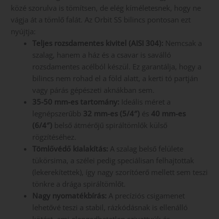
közé szorulva is tömítsen, de elég kíméletesnek, hogy ne
vágja át a tömlő falát. Az Orbit SS bilincs pontosan ezt
nyújtja:
Teljes rozsdamentes kivitel (AISI 304):
Nemcsak a
szalag, hanem a ház és a csavar is saválló
rozsdamentes acélból készül. Ez garantálja, hogy a
bilincs nem rohad el a föld alatt, a kerti tó partján
vagy párás gépészeti aknákban sem.
35-50 mm-es tartomány:
Ideális méret a
legnépszerűbb
32 mm-es (5/4″)
és
40 mm-es
(6/4″)
belső átmérőjű spiráltömlők külső
rögzítéséhez.
Tömlővédő kialakítás:
A szalag belső felülete
tükörsima, a szélei pedig speciálisan felhajtottak
(lekerekítettek), így nagy szorítóerő mellett sem teszi
tönkre a drága spiráltömlőt.
Nagy nyomatékbírás:
A precíziós csigamenet
lehetővé teszi a stabil, rázkódásnak is ellenálló