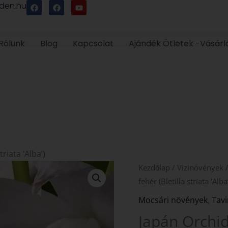
F
F
Y
den.hu
a
a
o
c
c
u
e
e
t
b
b
u
o
o
b
Rólunk
Blog
Kapcsolat
Ajándék Ötletek -Vásárl
o
o
e
k
k
riata ‘Alba’)
Japán
Kezdőlap
/
Vizinövények
Orchidea
fehér (Bletilla striata ‘Alba
fehér
Mocsári növények
,
Tav
(Bletilla
Japán Orchide
striata