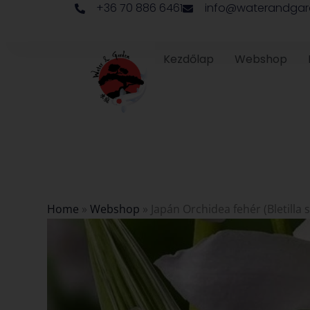
+36 70 886 6461
info@waterandgar
Skip
to
content
Kezdőlap
Webshop
Home
»
Webshop
»
Japán Orchidea fehér (Bletilla st