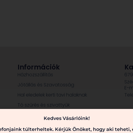
Információk
Ka
Házhozszállítás
679
Szé
Jótállás és Szavatosság
E-m
Hal eledelek kerti tavi halaknak
Tel
Tó szűrés és szivattyúk
Dekorációk, szobrok
Kedves Vásárlóink!
fonjaink túlterheltek. Kérjük Önöket, hogy aki teheti