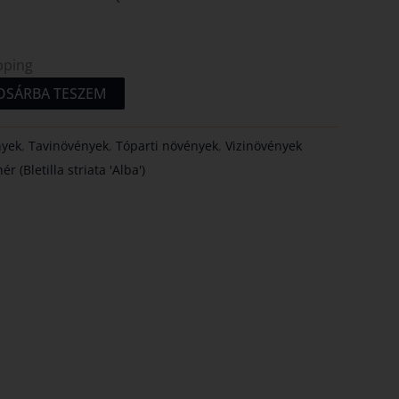
pping
OSÁRBA TESZEM
nyek
,
Tavinövények
,
Tóparti növények
,
Vizinövények
 (Bletilla striata 'Alba')