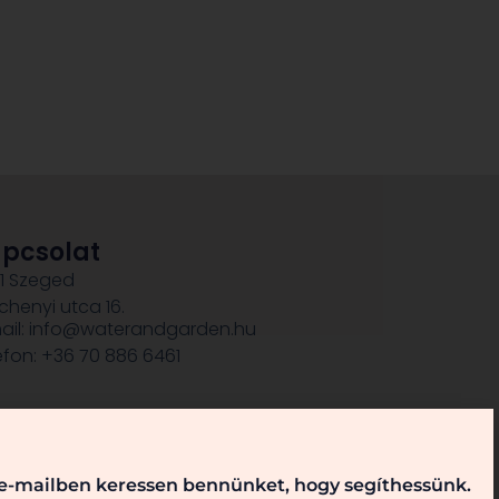
pcsolat
1 Szeged
chenyi utca 16.
ail: info@waterandgarden.hu
efon: +36 70 886 6461
, e-mailben keressen bennünket, hogy segíthessünk.