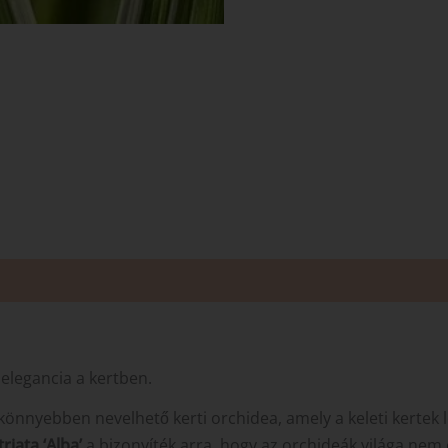
 elegancia a kertben.
könnyebben nevelhető kerti orchidea, amely a keleti kertek l
triata ‘Alba’
a bizonyíték arra, hogy az orchideák világa nem 