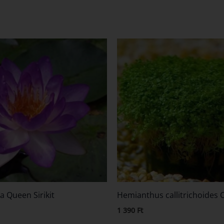
 Queen Sirikit
Hemianthus callitrichoides 
1 390
Ft