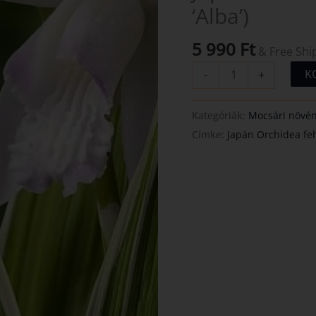
‘Alba’)
'Alba')
mennyiség
5 990
Ft
& Free Shi
K
-
+
Kategóriák:
Mocsári növé
Címke:
Japán Orchidea fehér