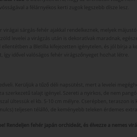
ósságával a félárnyékos kerti zugok legszebb dísze lesz.
r virágai sárgás-fehér ajakkal rendelkeznek, melyek májustó
zöld levelei a virágzás után is dekoratívak maradnak, egésze
llentétben a Bletilla kifejezetten igénytelen, és jól bírja a 
, így idővel valóságos fehér virágszőnyeget hozhat létre.
edveli. Kerüljük a tűző déli napsütést, mert a levelei megégh
 szerkezetű talajt igényel. Szereti a nyirkos, de nem pangó
al ültessük el kb. 5-10 cm mélyre. Cserépben, teraszon is 
mulcs) teljesen télálló, de keményebb teleken érdemes extra
jébe! Rendeljen fehér japán orchideát, és élvezze a nemes vi