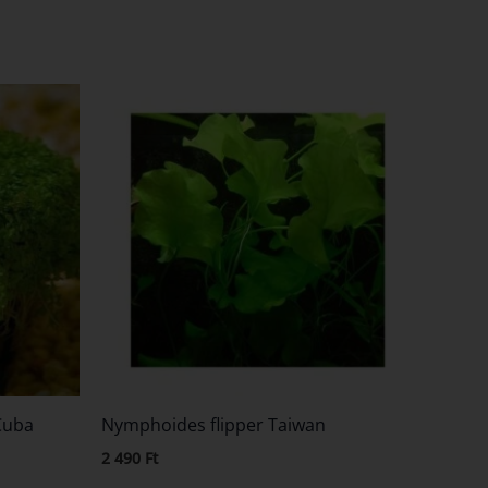
Cuba
Nymphoides flipper Taiwan
2 490
Ft