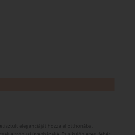
etisztult eleganciáját hozza el otthonába.
csak a trópusi üvegházaké. Ez a különleges, fehér