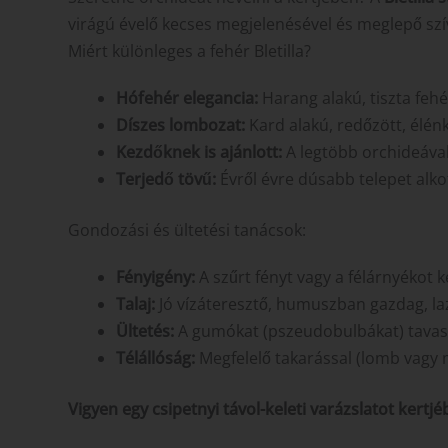
virágú évelő kecses megjelenésével és meglepő szív
Miért különleges a fehér Bletilla?
Hófehér elegancia:
Harang alakú, tiszta fehé
Díszes lombozat:
Kard alakú, redőzött, élénk
Kezdőknek is ajánlott:
A legtöbb orchideával e
Terjedő tövű:
Évről évre dúsabb telepet alkot
Gondozási és ültetési tanácsok:
Fényigény:
A szűrt fényt vagy a félárnyékot k
Talaj:
Jó vízáteresztő, humuszban gazdag, laza
Ültetés:
A gumókat (pszeudobulbákat) tavassz
Télállóság:
Megfelelő takarással (lomb vagy 
Vigyen egy csipetnyi távol-keleti varázslatot kert