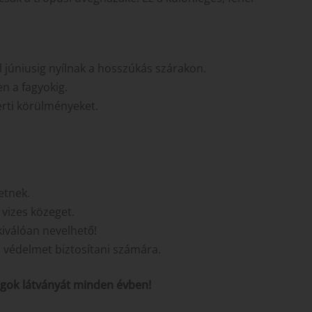
l júniusig nyílnak a hosszúkás szárakon.
n a fagyokig.
kerti körülményeket.
etnek.
 vizes közeget.
kiválóan nevelhető!
 védelmet biztosítani számára.
rágok látványát minden évben!