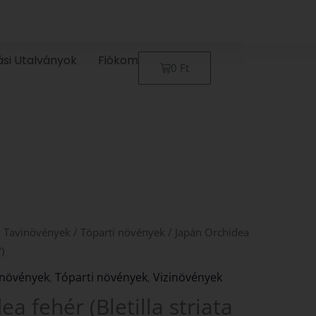
ási Utalványok
Fiókom
Kosár
0
Ft
/
Tavinövények
/
Tóparti növények
/ Japán Orchidea
’)
inövények
,
Tóparti növények
,
Vizinövények
a fehér (Bletilla striata