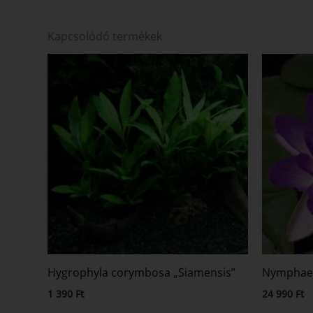
Kapcsolódó termékek
Hygrophyla corymbosa „Siamensis”
Nymphaea
1 390
Ft
24 990
Ft