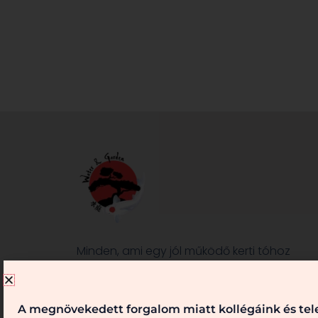
Minden, ami egy jól működő kerti tóhoz
és/vagy kerthez szükséges, nálunk
megtalálható. Kérje véleményünket,
szaktanácsainkat! Keressen bennünket!
A megnövekedett forgalom miatt kollégáink és tele