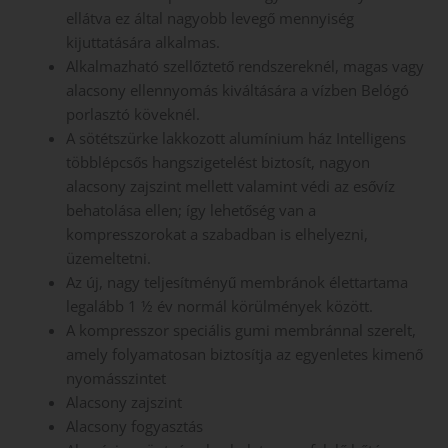
ellátva ez által nagyobb levegő mennyiség
kijuttatására alkalmas.
Alkalmazható szellőztető rendszereknél, magas vagy
alacsony ellennyomás kiváltására a vízben Belógó
porlasztó köveknél.
A sötétszürke lakkozott alumínium ház Intelligens
többlépcsős hangszigetelést biztosít, nagyon
alacsony zajszint mellett valamint védi az esővíz
behatolása ellen; így lehetőség van a
kompresszorokat a szabadban is elhelyezni,
üzemeltetni.
Az új, nagy teljesítményű membránok élettartama
legalább 1 ½ év normál körülmények között.
A kompresszor speciális gumi membránnal szerelt,
amely folyamatosan biztosítja az egyenletes kimenő
nyomásszintet
Alacsony zajszint
Alacsony fogyasztás