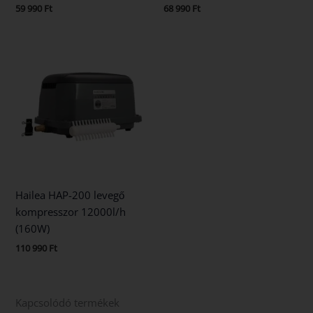
59 990
Ft
68 990
Ft
Hailea HAP-200 levegő
kompresszor 12000l/h
(160W)
110 990
Ft
Kapcsolódó termékek