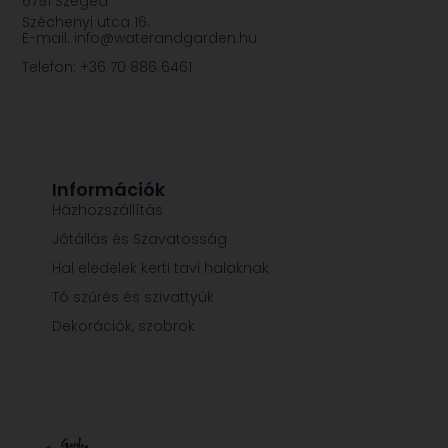
6791 Szeged
Széchenyi utca 16.
E-mail: info@waterandgarden.hu
Telefon: +36 70 886 6461
Információk
Házhozszállítás
Jótállás és Szavatosság
Hal eledelek kerti tavi halaknak
Tó szűrés és szivattyúk
Dekorációk, szobrok