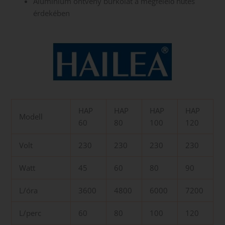
Alumínium öntvény burkolat a megfelelő hűtés
érdekében
HAP
HAP
HAP
HAP
Modell
60
80
100
120
Volt
230
230
230
230
Watt
45
60
80
90
L/óra
3600
4800
6000
7200
L/perc
60
80
100
120