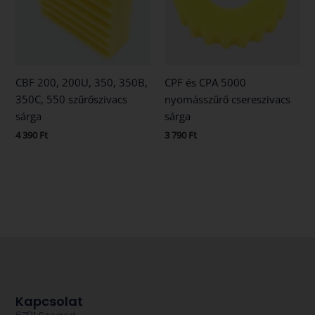
CBF 200, 200U, 350, 350B,
CPF és CPA 5000
350C, 550 szűrőszivacs
nyomásszűrő csereszivacs
sárga
sárga
4 390
Ft
3 790
Ft
Kapcsolat