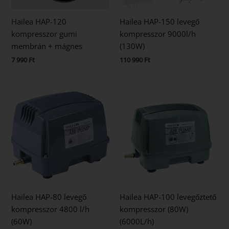
Hailea HAP-120
Hailea HAP-150 levegő
kompresszor gumi
kompresszor 9000l/h
membrán + mágnes
(130W)
7 990
Ft
110 990
Ft
Hailea HAP-80 levegő
Hailea HAP-100 levegőztető
kompresszor 4800 l/h
kompresszor (80W)
(60W)
(6000L/h)