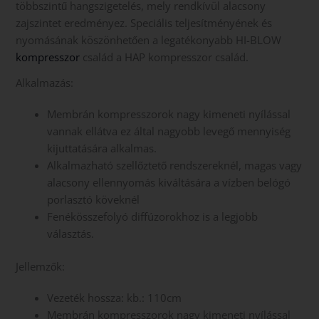
többszintű hangszigetelés, mely rendkívül alacsony
zajszintet eredményez. Speciális teljesítményének és
nyomásának köszönhetően a legatékonyabb HI-BLOW
kompresszor
család a HAP kompresszor család.
Alkalmazás:
Membrán kompresszorok nagy kimeneti nyílással
vannak ellátva ez által nagyobb levegő mennyiség
kijuttatására alkalmas.
Alkalmazható szellőztető rendszereknél, magas vagy
alacsony ellennyomás kiváltására a vízben belógó
porlasztó köveknél
Fenékösszefolyó diffúzorokhoz is a legjobb
választás.
Jellemzők:
Vezeték hossza: kb.: 110cm
Membrán kompresszorok nagy kimeneti nyílással