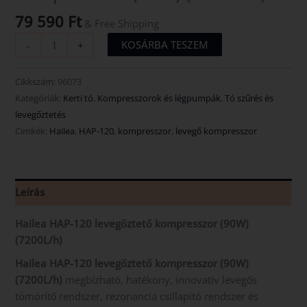
79 590
Ft
& Free Shipping
KOSÁRBA TESZEM
-
+
Cikkszám:
96073
Kategóriák:
Kerti tó
,
Kompresszorok és légpumpák
,
Tó szűrés és
levegőztetés
Címkék:
Hailea
,
HAP-120
,
kompresszor
,
levegő kompresszor
Leírás
Hailea HAP-120 levegőztető kompresszor (90W)
(7200L/h)
Hailea HAP-120 levegőztető kompresszor (90W)
(7200L/h)
megbízható, hatékony, innovatív levegős
tömörítő rendszer, rezonancia csillapító rendszer és