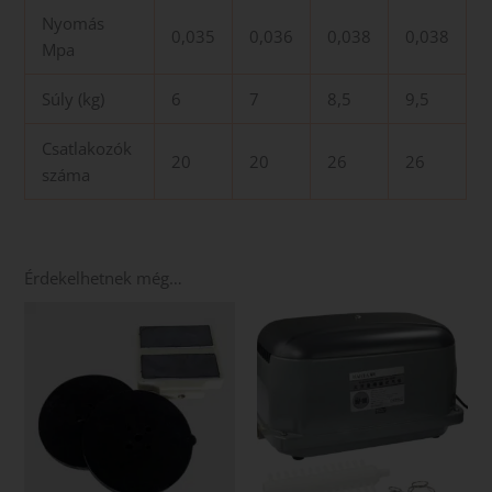
Nyomás
0,035
0,036
0,038
0,038
Mpa
Súly (kg)
6
7
8,5
9,5
Csatlakozók
20
20
26
26
száma
Érdekelhetnek még…