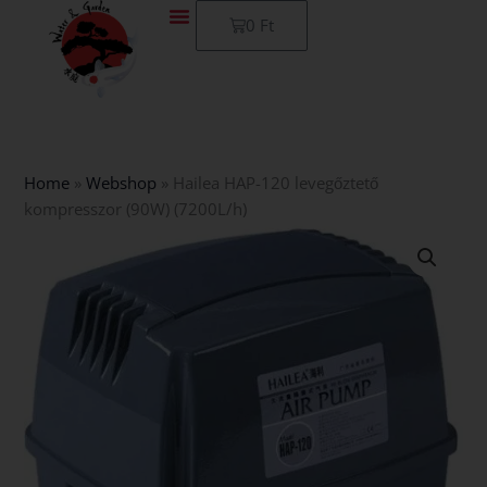
Skip
Kosár
0
Ft
to
content
Home
»
Webshop
»
Hailea HAP-120 levegőztető
kompresszor (90W) (7200L/h)
Hailea
HAP-
120
levegőztető
kompresszor
(90W)
(7200L/h)
mennyiség