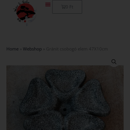
Skip
Kosár
0
Ft
to
content
Home
»
Webshop
»
Gránit csobogó elem 47X10cm