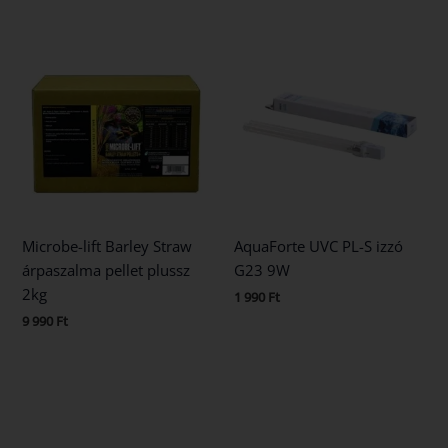
Microbe-lift Barley Straw
AquaForte UVC PL-S izzó
árpaszalma pellet plussz
G23 9W
2kg
1 990
Ft
9 990
Ft