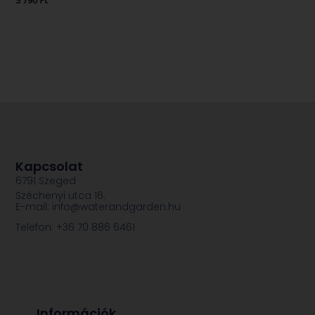
3 790
Ft
Kapcsolat
6791 Szeged
Széchenyi utca 16.
E-mail: info@waterandgarden.hu
Telefon: +36 70 886 6461
Információk