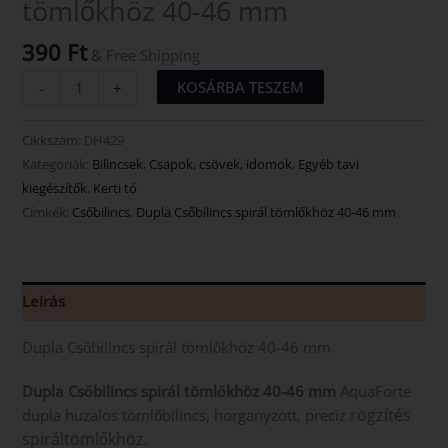
tömlőkhöz 40-46 mm
390
Ft
& Free Shipping
KOSÁRBA TESZEM
-
+
Cikkszám:
DH429
Kategóriák:
Bilincsek
,
Csapok, csövek, idomok
,
Egyéb tavi
kiegészítők
,
Kerti tó
Címkék:
Csőbilincs
,
Dupla Csőbilincs spirál tömlőkhöz 40-46 mm
Leírás
Dupla Csőbilincs spirál tömlőkhöz 40-46 mm
Dupla Csőbilincs spirál tömlőkhöz 40-46 mm
AquaForte
rögzítés
dupla huzalos tömlőbilincs, horganyzott, precíz
spiráltömlőkhöz.