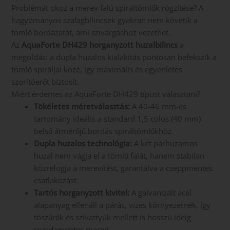
Problémát okoz a merev falú spiráltömlők rögzítése? A
hagyományos szalagbilincsek gyakran nem követik a
tömlő bordázatát, ami szivárgáshoz vezethet.
Az
AquaForte DH429 horganyzott huzalbilincs
a
megoldás: a dupla huzalos kialakítás pontosan befekszik a
tömlő spiráljai közé, így maximális és egyenletes
szorítóerőt biztosít.
Miért érdemes az AquaForte DH429 típust választani?
Tökéletes méretválasztás:
A 40-46 mm-es
tartomány ideális a standard 1,5 colos (40 mm)
belső átmérőjű bordás spiráltömlőkhöz.
Dupla huzalos technológia:
A két párhuzamos
huzal nem vágja el a tömlő falát, hanem stabilan
közrefogja a merevítést, garantálva a cseppmentes
csatlakozást.
Tartós horganyzott kivitel:
A galvanizált acél
alapanyag ellenáll a párás, vizes környezetnek, így
tószűrők és szivattyúk mellett is hosszú ideig
rozsdamentes marad.