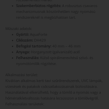
Szakemberbiztos rögzítés:
A robusztus csavaros
mechanizmusnak köszönhetően nagy nyomású
rendszereknél is megbízhatóan tart.
Műszaki adatok:
Gyártó:
AquaForte
Cikkszám:
DH429
Befogási tartomány:
40 mm – 46 mm
Anyaga:
Horganyzott (galvanizált) acél
Felhasználás:
Külső spirálmerevítésű szívó- és
nyomótömlők rögzítése.
Alkalmazási terület:
Kiválóan alkalmas kerti tavi szűrőrendszerek, UVC lámpák,
vízesések és patakok csőcsatlakozásainak biztosítására.
Használatával elkerülhető, hogy a tömlő a nyomás vagy a
hőmérsékletváltozás hatására lecsússzon a tömlővégről.
Felhasználási területek: