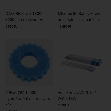
OASE BioSmart 18000-
Microbe-lift Barley Straw
36000 csereszivacs zöld
árpaszalma kivonat 1liter
5 890
Ft
12 490
Ft
CPF és CPA 10000
AquaForte UVC PL izzó
nyomásszűrő csereszivacs
2G11 18W
kék
2 590
Ft