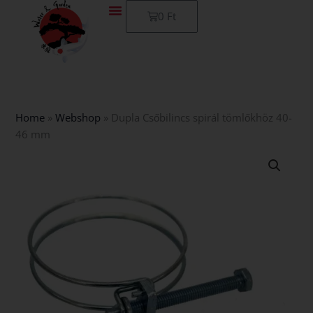
Skip
Kosár
0
Ft
to
content
Home
»
Webshop
»
Dupla Csőbilincs spirál tömlőkhöz 40-
46 mm
Dupla
Csőbilincs
spirál
tömlőkhöz
40-
46
mm
mennyiség