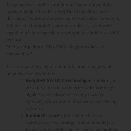
C
egy professzionális, „minden-az-egyben” megoldás,
amelyet kifejezetten kisméretű kerti tavakhoz, kerti
dézsákhoz és dekoratív vizes architektúrákhoz terveztek.
Felejtse el a bonyolult csőrendszereket: ez a készülék
egyetlen házban egyesíti a szivattyút, a szűrőt és az UV-C
tisztítót.
Miért az AquaForte GFU-2500 a legjobb választás
kistavakhoz?
Ez a kompakt egység mindent tud, amit a nagyok, de
helytakarékos kivitelben:
Beépített 5W UV-C technológia:
Hatékonyan
veszi fel a harcot a zöld vízért felelős lebegő
algák és a kórokozók ellen, így tiszta és
egészséges környezetet biztosít a vízi élővilág
számára.
Kombinált szűrés:
A belső mechanikai
szűrőszivacs és a biológiai töltet eltávolítja a
fizikai szennyeződéseket és segít a víz biológiai