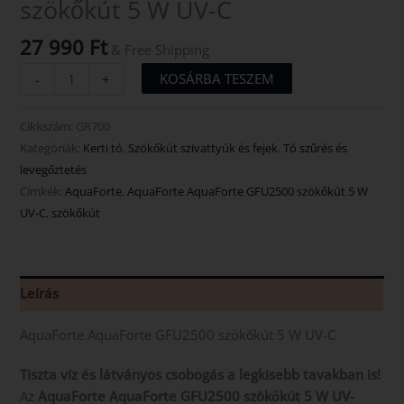
szökőkút 5 W UV-C
27 990
Ft
& Free Shipping
KOSÁRBA TESZEM
-
+
Cikkszám:
GR700
Kategóriák:
Kerti tó
,
Szökőkút szivattyúk és fejek
,
Tó szűrés és
levegőztetés
Címkék:
AquaForte
,
AquaForte AquaForte GFU2500 szökőkút 5 W
UV-C
,
szökőkút
Leírás
AquaForte AquaForte GFU2500 szökőkút 5 W UV-C
Tiszta víz és látványos csobogás a legkisebb tavakban is!
Az
AquaForte AquaForte GFU2500 szökőkút 5 W UV-