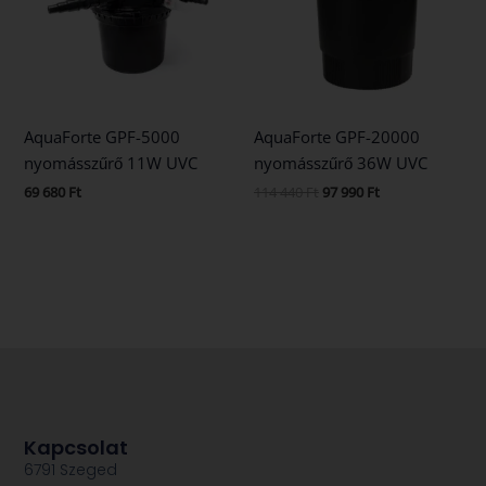
AquaForte GPF-5000
AquaForte GPF-20000
nyomásszűrő 11W UVC
nyomásszűrő 36W UVC
69 680
Ft
114 440
Ft
97 990
Ft
Kapcsolat
6791 Szeged