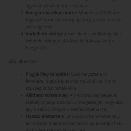
egyensúlyának fenntartásában.
Energiatakarékos motor:
Mindössze 20 Wattos
fogyasztás mellett mozgatja meg a vizet, dúsítva
azt oxigénnel.
Variálható vízkép:
A mellékelt szökőkútfejekkel
többféle vízképet alakíthat ki, fokozva kertje
hangulatát.
Főbb jellemzők:
Plug & Play telepítés:
Csak helyezze a tó
fenekére, dugja be, és már működik is. Nincs
szükség külső tartályokra.
Állítható vízáramlás:
A T-elosztó segítségével
szabályozhatja a szökőkút magasságát, vagy akár
egy kisebb vízköpőt is csatlakoztathat rá.
Hosszú élettartam:
Strapabíró kerámiatengely
és masszív műanyag ház biztosítja a megbízható
működést szezonról szezonra.