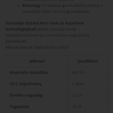
Biztonság:
10 méteres gumikábellel szerelve a
maximális kültéri biztonság érdekében.
Varázsolja tisztává kerti tavát az AquaForte
technológiájával!
Ideális választás kezdő
tótulajdonosoknak és a minimalista megoldások
kedvelőinek.
Műszaki Adatok Táblázat (GFU-2500)
Jellemző
Specifikáció
Maximális vízszállítás
600 l/h
UV-C teljesítmény
5 Watt
Emelési magasság
1,3 m
Fogyasztás
20 W