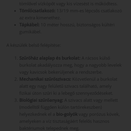
tömlővel vízköpőt vagy kis vízesést is működtess.
Tömlőcsatlakozó:
13/19 mm-es lépcsős csatlakozó
az extra kimenethez.
Tápkábel:
10 méter hosszú, biztonságos kültéri
gumikábel.
A készülék belső felépítése:
Szűrőház alaplap és burkolat:
A rácsos külső
burkolat akadályozza meg, hogy a nagyobb levelek
vagy kavicsok bekerüljenek a rendszerbe.
Mechanikai szűrőszivacs:
Közvetlenül a burkolat
alatt egy nagy felületű szivacs található, amely
fizikai úton szűri ki a lebegő szennyeződéseket.
Biológiai szűrőanyag:
A szivacs alatt vagy mellett
(modelltől függően külön tartórekeszben)
helyezkednek el a
bio-golyók
vagy porózus kövek,
amelyeken a víz tisztaságáért felelős hasznos
baktériumok telepednek meg.