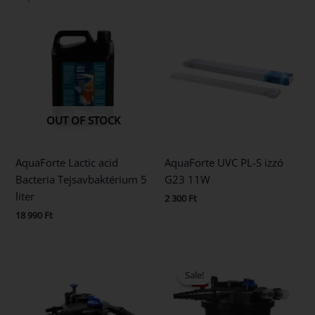
OUT OF STOCK
AquaForte Lactic acid
AquaForte UVC PL-S izzó
Bacteria Tejsavbaktérium 5
G23 11W
liter
2 300
Ft
18 990
Ft
Original
Current
price
price
Sale!
Sale!
was:
is:
114
97
440 Ft.
990 Ft.