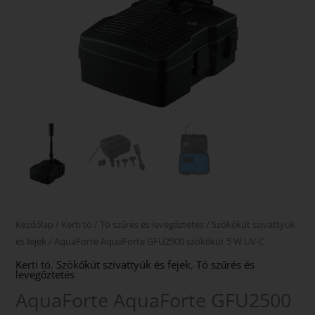
Kezdőlap
/
Kerti tó
/
Tó szűrés és levegőztetés
/
Szökőkút szivattyúk
és fejek
/ AquaForte AquaForte GFU2500 szökőkút 5 W UV-C
Kerti tó
,
Szökőkút szivattyúk és fejek
,
Tó szűrés és
levegőztetés
AquaForte AquaForte GFU2500