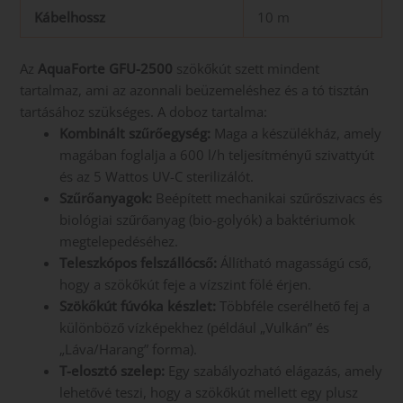
Kábelhossz
10 m
Az
AquaForte GFU-2500
szökőkút szett mindent
tartalmaz, ami az azonnali beüzemeléshez és a tó tisztán
tartásához szükséges. A doboz tartalma:
Kombinált szűrőegység:
Maga a készülékház, amely
magában foglalja a 600 l/h teljesítményű szivattyút
és az 5 Wattos UV-C sterilizálót.
Szűrőanyagok:
Beépített mechanikai szűrőszivacs és
biológiai szűrőanyag (bio-golyók) a baktériumok
megtelepedéséhez.
Teleszkópos felszállócső:
Állítható magasságú cső,
hogy a szökőkút feje a vízszint fölé érjen.
Szökőkút fúvóka készlet:
Többféle cserélhető fej a
különböző vízképekhez (például „Vulkán” és
„Láva/Harang” forma).
T-elosztó szelep:
Egy szabályozható elágazás, amely
lehetővé teszi, hogy a szökőkút mellett egy plusz