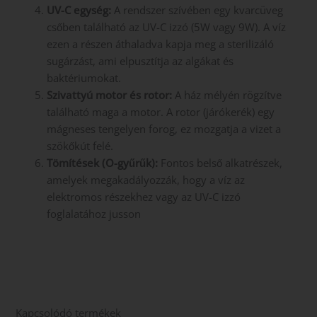
UV-C egység:
A rendszer szívében egy kvarcüveg
csőben található az UV-C izzó (5W vagy 9W). A víz
ezen a részen áthaladva kapja meg a sterilizáló
sugárzást, ami elpusztítja az algákat és
baktériumokat.
Szivattyú motor és rotor:
A ház mélyén rögzítve
található maga a motor. A rotor (járókerék) egy
mágneses tengelyen forog, ez mozgatja a vizet a
szökőkút felé.
Tömítések (O-gyűrűk):
Fontos belső alkatrészek,
amelyek megakadályozzák, hogy a víz az
elektromos részekhez vagy az UV-C izzó
foglalatához jusson
Kapcsolódó termékek