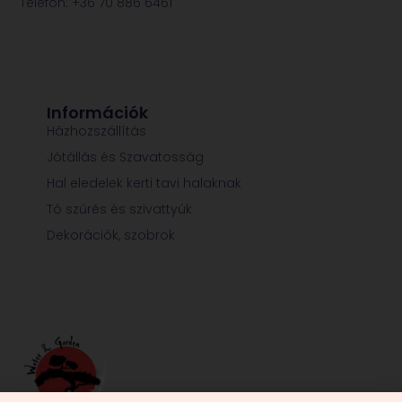
Telefon: +36 70 886 6461
Információk
Házhozszállítás
Jótállás és Szavatosság
Hal eledelek kerti tavi halaknak
Tó szűrés és szivattyúk
Dekorációk, szobrok