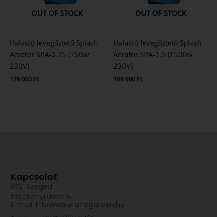
OUT OF STOCK
OUT OF STOCK
Halastó levegőztető Splash
Halastó levegőztető Splash
Aerator SPA-0.75 (750w
Aerator SPA-1.5 (1500w
230V)
230V)
179 000
Ft
199 990
Ft
Kapcsolat
6791 Szeged
Széchenyi utca 16.
E-mail: info@waterandgarden.hu