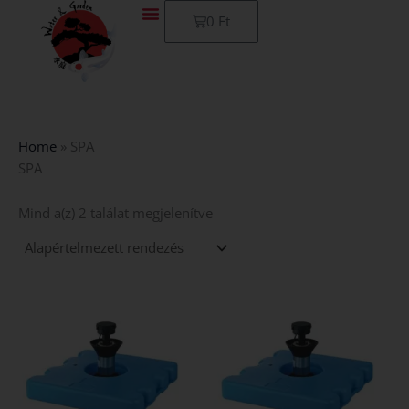
Skip
Kosár
0
Ft
to
content
Home
»
SPA
SPA
Mind a(z) 2 találat megjelenítve