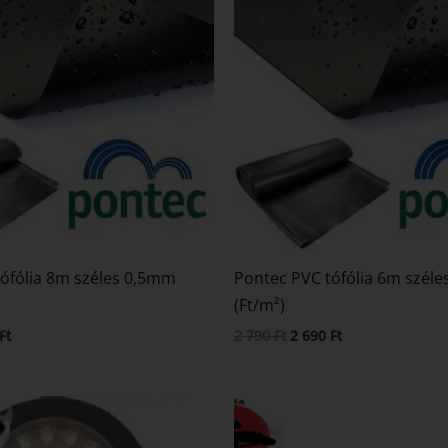
1
2
2
.
320 Ft.
790 Ft.
690 Ft.
ófólia 8m széles 0,5mm
Pontec PVC tófólia 6m szél
(Ft/m²)
Ft
2 790
Ft
2 690
Ft