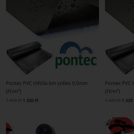
1
1
1
410 Ft.
320 Ft.
410 Ft
Pontec PVC tófólia 6m széles 0,5mm
Pontec PVC t
(Ft/m²)
(Ft/m²)
1 410
Ft
1 320
Ft
1 410
Ft
1 320