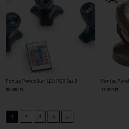
Pontec PondoStar LED RGB Set 3
Pontec Pond
38 490
Ft
16 990
Ft
1
2
3
4
→