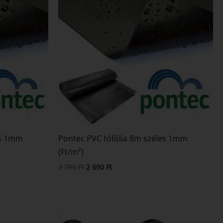
2
2
790 Ft.
690 Ft.
es 1mm
Pontec PVC tófólia 8m széles 1mm
(Ft/m²)
2 790
Ft
2 690
Ft