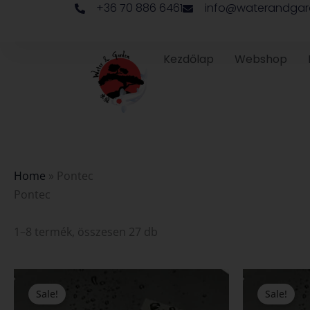
+36 70 886 6461
info@waterandgar
Skip
to
content
Kezdőlap
Webshop
Home
»
Pontec
Pontec
1–8 termék, összesen 27 db
Original
Current
Origin
price
price
price
Sale!
Sale!
was:
is:
was: