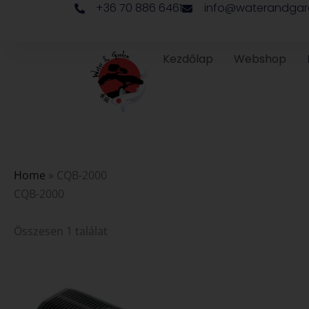
+36 70 886 6461
info@waterandgar
Skip
to
content
Kezdőlap
Webshop
Home
»
CQB-2000
CQB-2000
Összesen 1 találat