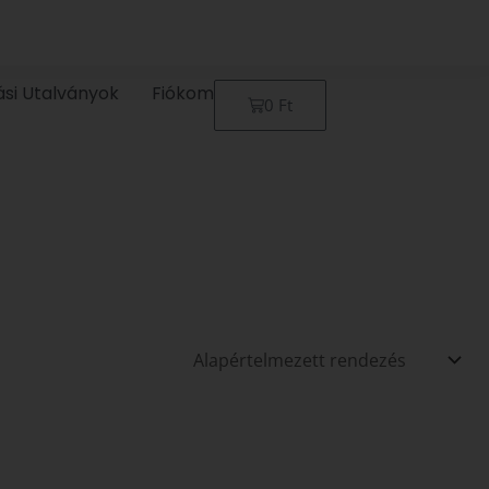
ási Utalványok
Fiókom
Kosár
0
Ft