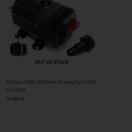
OUT OF STOCK
SunSun CQB-2300 kerti tó szivattyú 2300
l/h (35W)
16 990
Ft