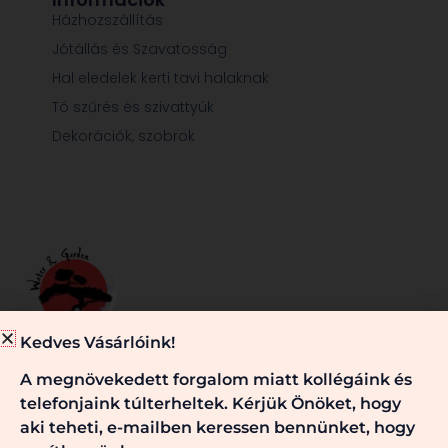
Házhozszállítás
Jótállás és Szavatosság
Hal eledelek kerti tavi halaknak
Tó szűrés és szivattyúk
Dekorációk, szobrok
Kedves Vásárlóink!
Minden, ami egy jól működő kerti tóhoz és/vagy kerthez
A megnövekedett forgalom miatt kollégáink és
szükséges, nálunk megtalálható. Kérje véleményünket,
telefonjaink túlterheltek. Kérjük Önöket, hogy
szaktanácsainkat! Keressen bennünket!
aki teheti, e-mailben keressen bennünket, hogy