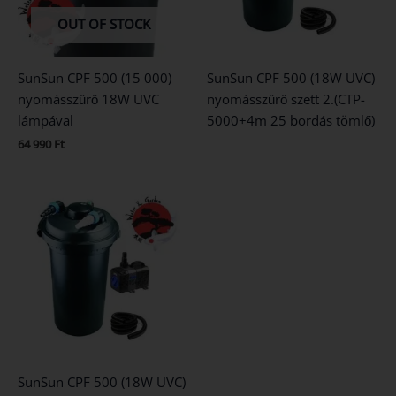
OUT OF STOCK
SunSun CPF 500 (15 000)
SunSun CPF 500 (18W UVC)
nyomásszűrő 18W UVC
nyomásszűrő szett 2.(CTP-
lámpával
5000+4m 25 bordás tömlő)
64 990
Ft
SunSun CPF 500 (18W UVC)