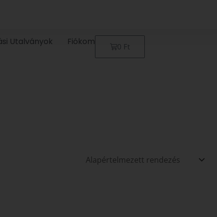
ási Utalványok
Fiókom
Kosár
0
Ft