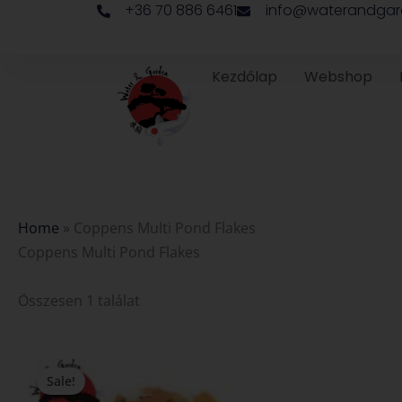
+36 70 886 6461
info@waterandgar
Skip
to
content
Kezdőlap
Webshop
Home
»
Coppens Multi Pond Flakes
Coppens Multi Pond Flakes
Összesen 1 találat
Original
Current
price
price
Sale!
was:
is: