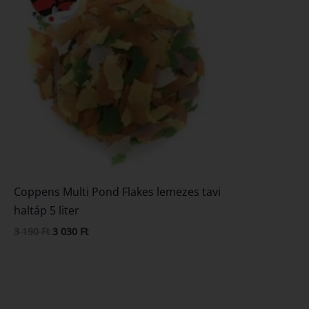
3
3
190 Ft.
030 Ft.
Coppens Multi Pond Flakes lemezes tavi
haltáp 5 liter
3 190
Ft
3 030
Ft