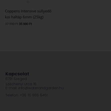
Coppens Intensive süllyedő
koi haltáp 6mm (25kg)
37 990
Ft
35 990
Ft
Kapcsolat
6791 Szeged
Széchenyi utca 16.
E-mail: info@waterandgarden.hu
Telefon: +36 70 886 6461