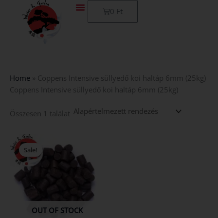
Skip
Kosár
0
Ft
to
content
Home
»
Coppens Intensive süllyedő koi haltáp 6mm (25kg)
Coppens Intensive süllyedő koi haltáp 6mm (25kg)
Összesen 1 találat
Original
Current
price
price
Sale!
was:
is:
37
35
990 Ft.
990 Ft.
OUT OF STOCK