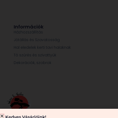
Információk
Házhozszállítás
Jótállás és Szavatosság
Hal eledelek kerti tavi halaknak
Tó szűrés és szivattyúk
Dekorációk, szobrok
Kedves Vásárlóink!