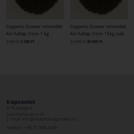
Coppens Grower növendék
Coppens Grower növendék
Koi haltáp 2mm 1 kg
Koi haltáp 2mm 15kg zsák
2 390
Ft
2 290
Ft
32 990
Ft
30 990
Ft
Kapcsolat
6791 Szeged
Széchenyi utca 16.
E-mail: info@waterandgarden.hu
Telefon: +36 70 886 6461