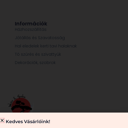
Információk
Házhozszállítás
Jótállás és Szavatosság
Hal eledelek kerti tavi halaknak
Tó szűrés és szivattyúk
Dekorációk, szobrok
Kedves Vásárlóink!
Minden, ami egy jól működő kerti tóhoz és/vagy kerthez