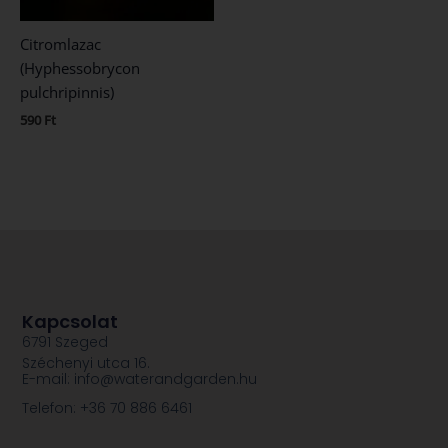
Citromlazac
(Hyphessobrycon
pulchripinnis)
590
Ft
Kapcsolat
6791 Szeged
Széchenyi utca 16.
E-mail: info@waterandgarden.hu
Telefon: +36 70 886 6461