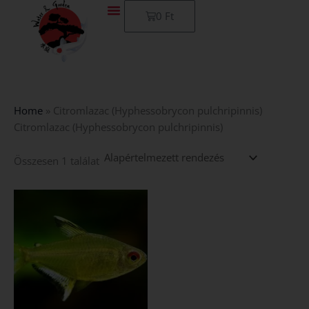
Skip
Kosár
0
Ft
to
content
Home
»
Citromlazac (Hyphessobrycon pulchripinnis)
Citromlazac (Hyphessobrycon pulchripinnis)
Összesen 1 találat