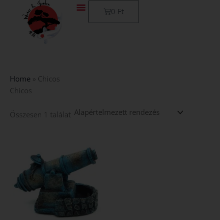
Skip
Kosár
0
Ft
to
content
Home
»
Chicos
Chicos
Összesen 1 találat