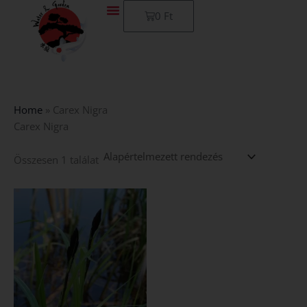
Skip
Kosár
0
Ft
to
content
Home
»
Carex Nigra
Carex Nigra
Összesen 1 találat