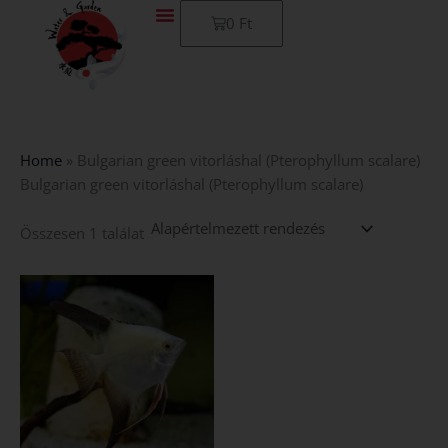
Skip
Kosár
0
Ft
to
content
Home
»
Bulgarian green vitorláshal (Pterophyllum scalare)
Bulgarian green vitorláshal (Pterophyllum scalare)
Összesen 1 találat