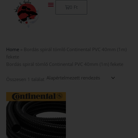
Skip
Kosár
0
Ft
to
content
Home
»
Bordás spirál tömlő Continental PVC 40mm (1m)
fekete
Bordás spirál tömlő Continental PVC 40mm (1m) fekete
Összesen 1 találat