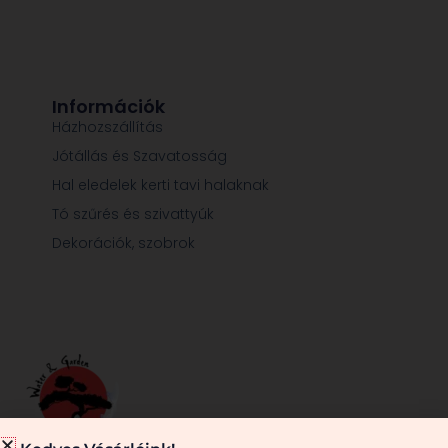
Információk
Házhozszállítás
Jótállás és Szavatosság
Hal eledelek kerti tavi halaknak
Tó szűrés és szivattyúk
Dekorációk, szobrok