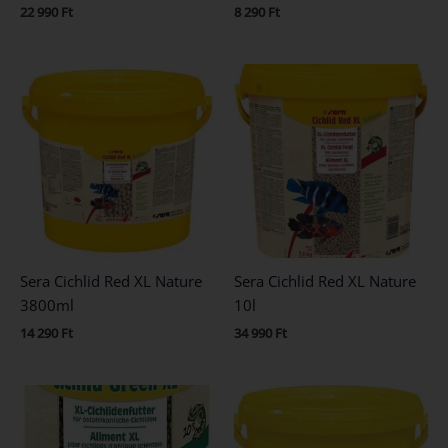
22 990
Ft
8 290
Ft
Sera Cichlid Red XL Nature
Sera Cichlid Red XL Nature
3800ml
10l
14 290
Ft
34 990
Ft