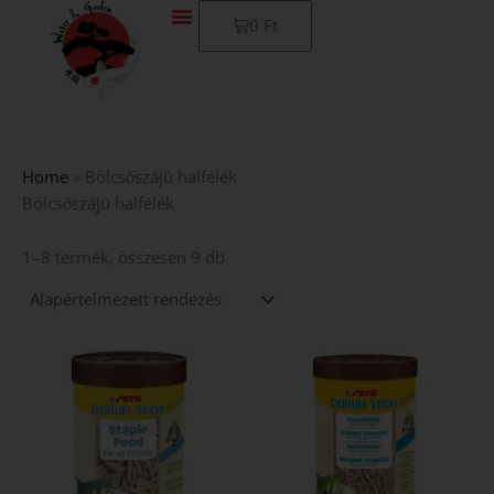
Skip
Kosár
0
Ft
to
content
Home
»
Bölcsőszájú halfélék
Bölcsőszájú halfélék
1–8 termék, összesen 9 db