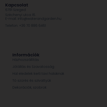
Kapcsolat
6791 Szeged
Széchenyi utca 16.
E-mail: info@waterandgarden.hu
Telefon: +36 70 886 6461
Információk
Házhozszállítás
Jótállás és Szavatosság
Hal eledelek kerti tavi halaknak
Tó szűrés és szivattyúk
Dekorációk, szobrok