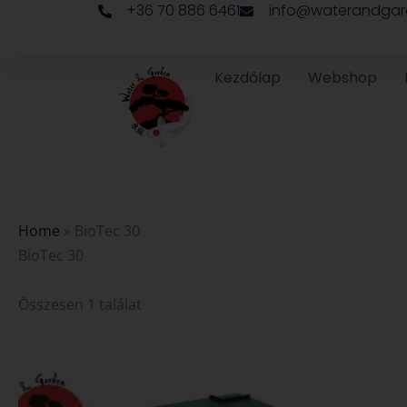
+36 70 886 6461
info@waterandgar
Skip
to
content
Kezdőlap
Webshop
Home
»
BioTec 30
BioTec 30
Összesen 1 találat