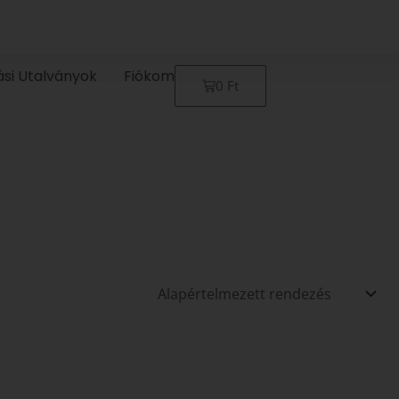
ási Utalványok
Fiókom
Kosár
0
Ft