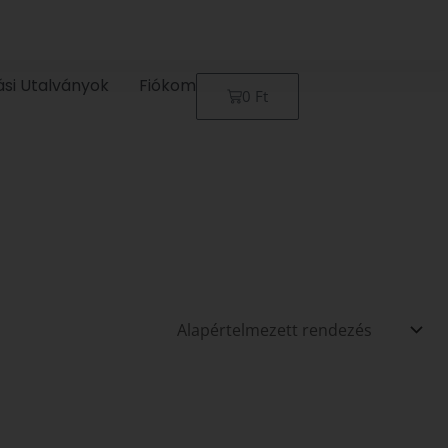
ási Utalványok
Fiókom
Kosár
0
Ft