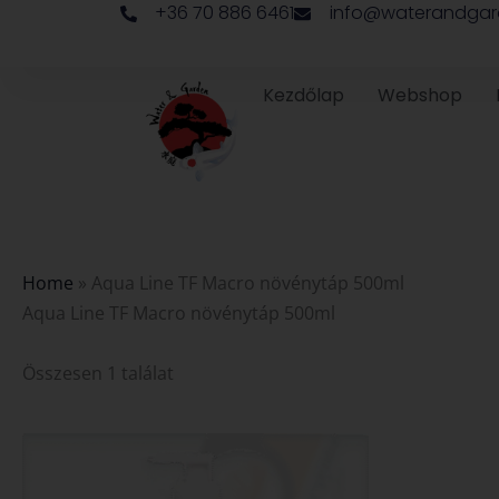
+36 70 886 6461
info@waterandgar
Skip
to
content
Kezdőlap
Webshop
Home
»
Aqua Line TF Macro növénytáp 500ml
Aqua Line TF Macro növénytáp 500ml
Összesen 1 találat