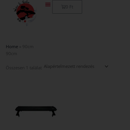
Skip
Kosár
0
Ft
to
content
Home
»
90cm
90cm
Összesen 1 találat