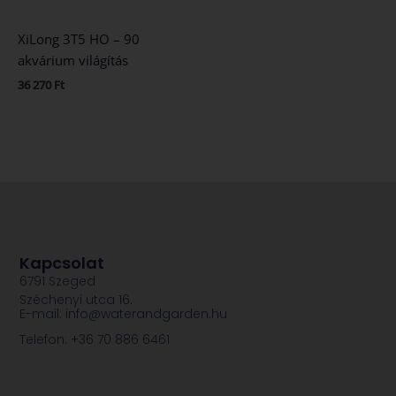
XiLong 3T5 HO – 90
akvárium világítás
36 270
Ft
Kapcsolat
6791 Szeged
Széchenyi utca 16.
E-mail: info@waterandgarden.hu
Telefon: +36 70 886 6461