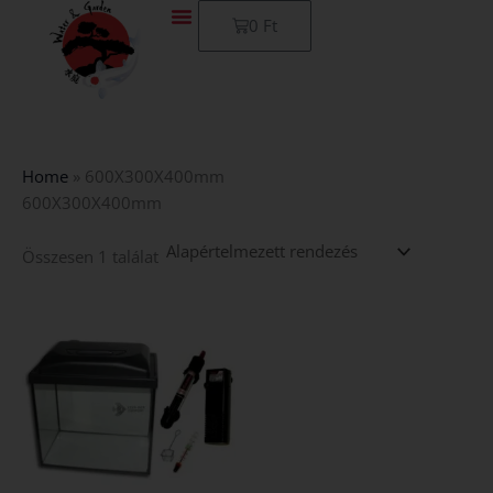
Skip
Kosár
0
Ft
to
content
Home
»
600X300X400mm
600X300X400mm
Összesen 1 találat