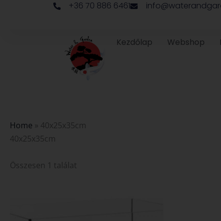
+36 70 886 6461
info@waterandgar
Skip
to
content
Kezdőlap
Webshop
Home
»
40x25x35cm
40x25x35cm
Összesen 1 találat