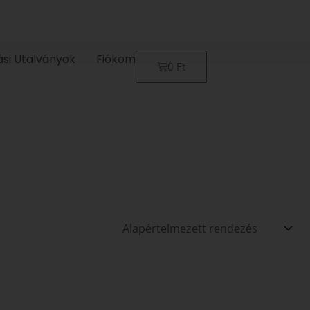
ási Utalványok
Fiókom
Kosár
0
Ft