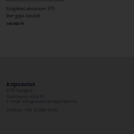
Szögletes akvárium 375
liter gépi csiszolt
144 990
Ft
Kapcsolat
6791 Szeged
Széchenyi utca 16.
E-mail: info@waterandgarden.hu
Telefon: +36 70 886 6461