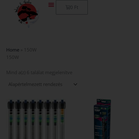
Skip
Kosár
0
Ft
to
content
Home
»
150W
150W
Mind a(z) 6 találat megjelenítve