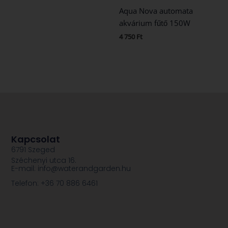
Aqua Nova automata
akvárium fűtő 150W
4 750
Ft
Kapcsolat
6791 Szeged
Széchenyi utca 16.
E-mail: info@waterandgarden.hu
Telefon: +36 70 886 6461