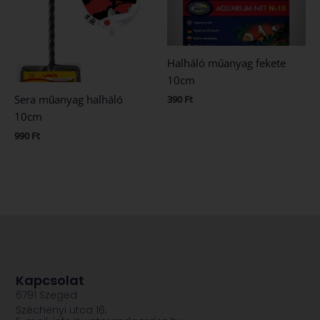
Halháló műanyag fekete
10cm
Sera műanyag halháló
390
Ft
10cm
990
Ft
Kapcsolat
6791 Szeged
Széchenyi utca 16.