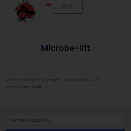
Skip
Kosár
0
Ft
to
content
Microbe-lift
Kezdőlap
/
Kerti tó
/
Tó kezelés
/
Tókezelő szerek
/
Alga
kezelés
/ Microbe-lift
Search
...