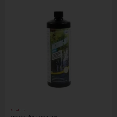
AquaForte
Microbe-lift pH Min 1 liter