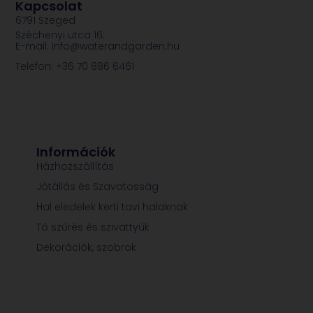
Kapcsolat
6791 Szeged
Széchenyi utca 16.
E-mail: info@waterandgarden.hu
Telefon: +36 70 886 6461
Információk
Házhozszállítás
Jótállás és Szavatosság
Hal eledelek kerti tavi halaknak
Tó szűrés és szivattyúk
Dekorációk, szobrok