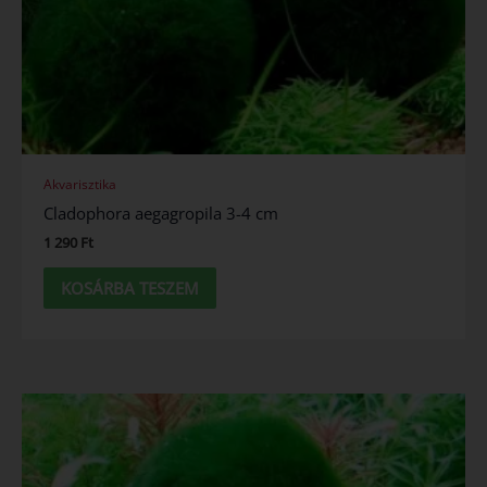
Akvarisztika
Cladophora aegagropila 3-4 cm
1 290
Ft
KOSÁRBA TESZEM