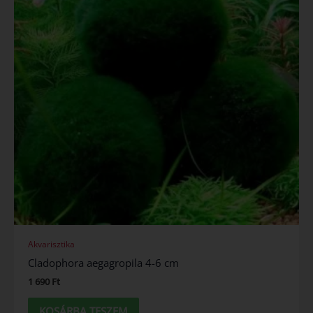
Akvarisztika
Cladophora aegagropila 4-6 cm
1 690
Ft
KOSÁRBA TESZEM