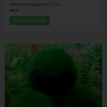
Cladophora aegagropila 2-3 cm
990
Ft
TOVÁBB OLVASOM